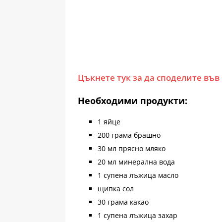
Цъкнете тук за да споделите във
Необходими продукти:
1 яйце
200 грама брашно
30 мл прясно мляко
20 мл минерална вода
1 супена лъжица масло
щипка сол
30 грама какао
1 супена лъжица захар