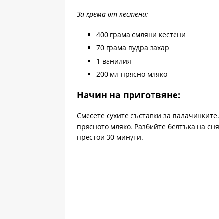
За крема от кестени:
400 грама смляни кестени
70 грама пудра захар
1 ванилия
200 мл прясно мляко
Начин на приготвяне:
Смесете сухите съставки за палачинките.
прясното мляко. Разбийте белтъка на сняг
престои 30 минути.