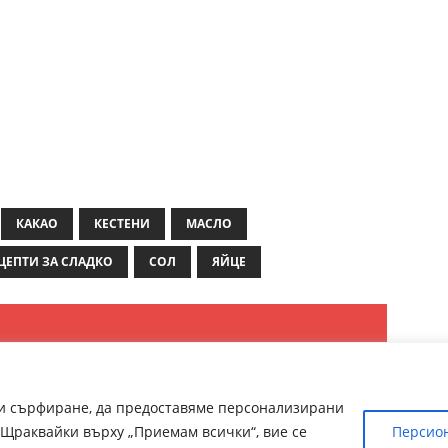
КАКАО
КЕСТЕНИ
МАСЛО
ЦЕПТИ ЗА СЛАДКО
СОЛ
ЯЙЦЕ
ри сърфиране, да предоставяме персонализирани
Щраквайки върху „Приемам всички“, вие се
Персио