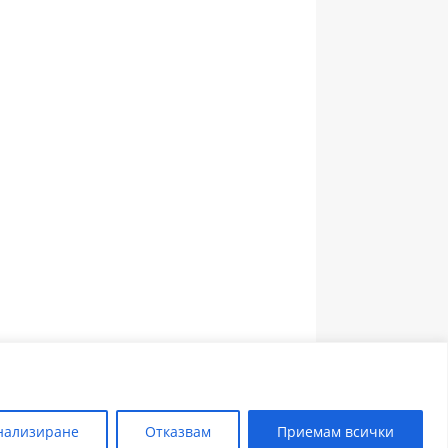
ЗЪБОЛЕКАР ПЛОВДИВ
нализиране
Отказвам
Приемам всички