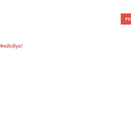
РЕ
 Фейсбук!