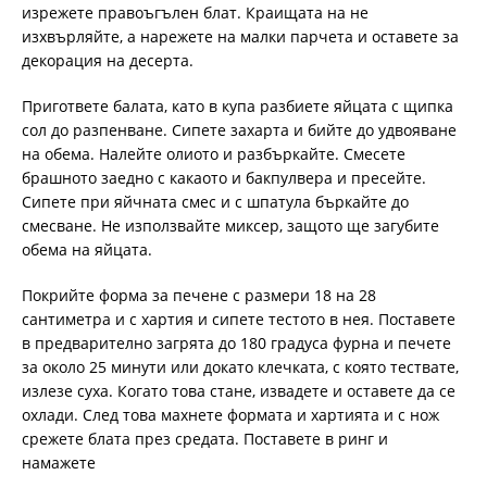
изрежете правоъгълен блат. Краищата на не
изхвърляйте, а нарежете на малки парчета и оставете за
декорация на десерта.
Пригответе балата, като в купа разбиете яйцата с щипка
сол до разпенване. Сипете захарта и бийте до удвояване
на обема. Налейте олиото и разбъркайте. Смесете
брашното заедно с какаото и бакпулвера и пресейте.
Сипете при яйчната смес и с шпатула бъркайте до
смесване. Не използвайте миксер, защото ще загубите
обема на яйцата.
Покрийте форма за печене с размери 18 на 28
сантиметра и с хартия и сипете тестото в нея. Поставете
в предварително загрята до 180 градуса фурна и печете
за около 25 минути или докато клечката, с която тествате,
излезе суха. Когато това стане, извадете и оставете да се
охлади. След това махнете формата и хартията и с нож
срежете блата през средата. Поставете в ринг и
намажете