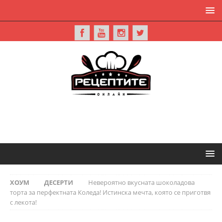
ХОУМ
ДЕСЕРТИ
Невероятно вкусната шоколадова
торта за перфектната Коледа! Истинска мечта, която се приготвя
с лекота!