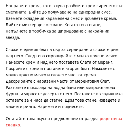
Направете крема, като в купа разбиете крем сиренето със
сметаната. Бийте до получаване на еднородна смес.
Вземете охладения карамелена смес и добавете крема.
Бийте с миксер до смесване. Когато това стане,
напълнете в торбичка за шприцоване с накрайник
звезда.
Сложете единия блат в съд за сервиране и сложете ринг
над него. След това сиропирайте с малко прясно мляко.
Нанесете крем и над него поставете блата от меренг.
Покрийте с крем и поставете втория блат. Намажете с
малко прясно мляко и сложете част от крема.
Декорирайте с нарязани части от меренговия блат.
Разтопете шоколада на водна баня или микровълнова
фурна и украсете десерта с него. Поставете в хладилника
оставете за 4 часа да стегне. Щом това стане, извадете и
махнете ринга. Нарежете и поднесете.
Опитайте това вкусно предложение от раздел
рецепти за
сладко
.