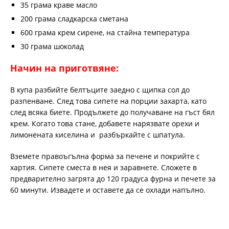
35 грама краве масло
200 грама сладкарска сметана
600 грама крем сирене, на стайна температура
30 грама шоколад
Начин на приготвяне:
В купа разбийте белтъците заедно с щипка сол до
разпенване. След това сипете на порции захарта, като
след всяка биете. Продължете до получаване на гъст бял
крем. Когато това стане, добавете нарязвате орехи и
лимонената киселина и разбъркайте с шпатула.
Вземете правоъгълна форма за печене и покрийте с
хартия. Сипете сместа в нея и заравнете. Сложете в
предварително загрята до 120 градуса фурна и печете за
60 минути. Извадете и оставете да се охлади напълно.