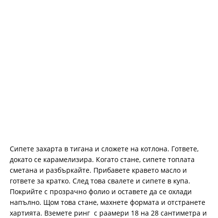
Сипете захарта в тигана и сложете на котлона. Гответе,
докато се карамелизира. Когато стане, сипете топлата
сметана и разбъркайте. Прибавете кравето масло и
гответе за кратко. След това свалете и сипете в купа.
Покрийте с прозрачно фолио и оставете да се охлади
напълно. Щом това стане, махнете формата и отстранете
хартията. Вземете ринг с раамери 18 на 28 сантиметра и