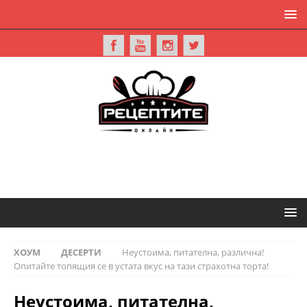
ХОУМ
ДЕСЕРТИ
Неустоима, питателна, различна!
Опитайте топящия се в устата вкус на тази страхотна торта!
Неустоима, питателна,