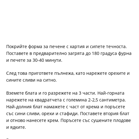
Покрийте форма за печене с хартия и сипете течноста.
Поставете в предварително загрята до 180 градуса фурна
и печете за 30-40 минути.
След това пригответе пълнежа, като нарежете орехите и
сините сливи на ситно.
Вземете блата и го разрежете на 3 части. Най-горната
нарежете на квадратчета с големина 2-2,5 сантиметра.
Най-долния блат намажете с част от крема и поръсете
със сини сливи, орехи и стафиди. Поставете втория блат
и отново нанесете крем. Поръсете със сушените плодове
и ядките.