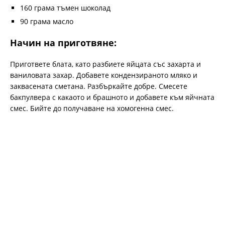
160 грама тъмен шоколад
90 грама масло
Начин на приготвяне:
Пригответе блата, като разбиете яйцата със захарта и
ваниловата захар. Добавете кондензираното мляко и
заквасената сметана. Разбъркайте добре. Смесете
бакпулвера с какаото и брашното и добавете към яйчната
смес. Бийте до получаване на хомогенна смес.