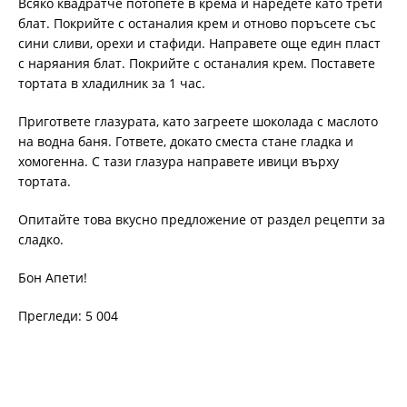
Всяко квадратче потопете в крема и наредете като трети
блат. Покрийте с останалия крем и отново поръсете със
сини сливи, орехи и стафиди. Направете още един пласт
с наряания блат. Покрийте с останалия крем. Поставете
тортата в хладилник за 1 час.
Пригответе глазурата, като загреете шоколада с маслото
на водна баня. Гответе, докато сместа стане гладка и
хомогенна. С тази глазура направете ивици върху
тортата.
Опитайте това вкусно предложение от раздел рецепти за
сладко.
Бон Апети!
Прегледи: 5 004