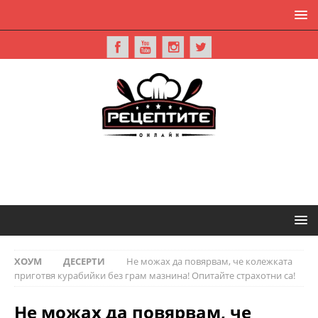
ХОУМ
ДЕСЕРТИ
Не можах да повярвам, че колежката
приготвя курабийки без грам мазнина! Опитайте страхотни са!
Не можах да повярвам, че