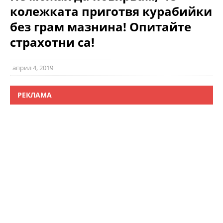
колежката приготвя курабийки
без грам мазнина! Опитайте
страхотни са!
април 4, 2019
РЕКЛАМА