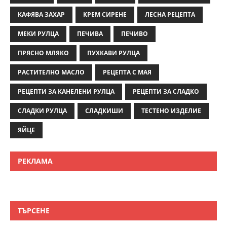
КАФЯВА ЗАХАР
КРЕМ СИРЕНЕ
ЛЕСНА РЕЦЕПТА
МЕКИ РУЛЦА
ПЕЧИВА
ПЕЧИВО
ПРЯСНО МЛЯКО
ПУХКАВИ РУЛЦА
РАСТИТЕЛНО МАСЛО
РЕЦЕПТА С МАЯ
РЕЦЕПТИ ЗА КАНЕЛЕНИ РУЛЦА
РЕЦЕПТИ ЗА СЛАДКО
СЛАДКИ РУЛЦА
СЛАДКИШИ
ТЕСТЕНО ИЗДЕЛИЕ
ЯЙЦЕ
РЕКЛАМА
ТЪРСЕНЕ