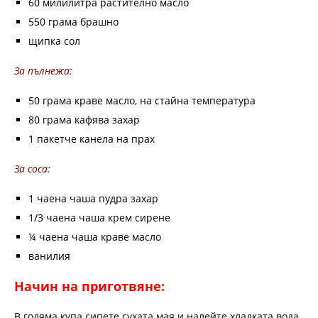
60 милилитра растително масло
550 грама брашно
щипка сол
За пълнежа:
50 грама краве масло, на стайна температура
80 грама кафява захар
1 пакетче канела на прах
За соса:
1 чаена чаша пудра захар
1/3 чаена чаша крем сирене
¼ чаена чаша краве масло
ванилия
Начин на приготвяне:
В голяма купа сипете сухата мая и налейте хладката вода