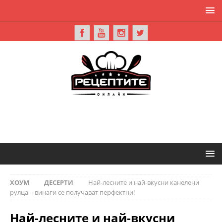
ХОУМ
ДЕСЕРТИ
Най-лесните и най-вкусни канелени
рулца – винаги се получават перфектни!
Най-лесните и най-вкусни