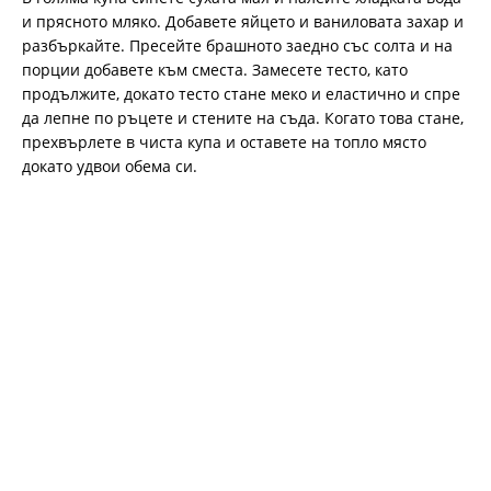
и прясното мляко. Добавете яйцето и ваниловата захар и
разбъркайте. Пресейте брашното заедно със солта и на
порции добавете към сместа. Замесете тесто, като
продължите, докато тесто стане меко и еластично и спре
да лепне по ръцете и стените на съда. Когато това стане,
прехвърлете в чиста купа и оставете на топло място
докато удвои обема си.