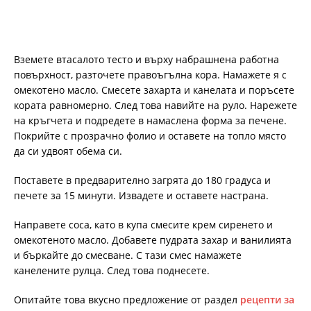
Вземете втасалото тесто и върху набрашнена работна
повърхност, разточете правоъгълна кора. Намажете я с
омекотено масло. Смесете захарта и канелата и поръсете
кората равномерно. След това навийте на руло. Нарежете
на кръгчета и подредете в намаслена форма за печене.
Покрийте с прозрачно фолио и оставете на топло място
да си удвоят обема си.
Поставете в предварително загрята до 180 градуса и
печете за 15 минути. Извадете и оставете настрана.
Направете соса, като в купа смесите крем сиренето и
омекотеното масло. Добавете пудрата захар и ванилията
и бъркайте до смесване. С тази смес намажете
канелените рулца. След това поднесете.
Опитайте това вкусно предложение от раздел
рецепти за