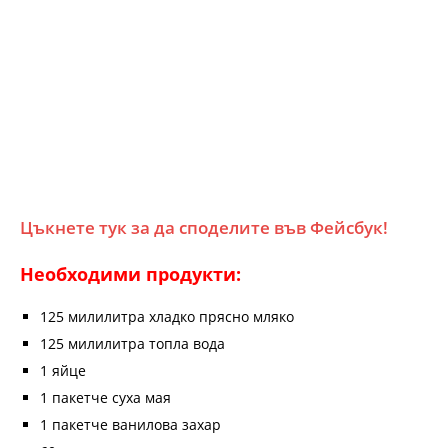
Цъкнете тук за да споделите във Фейсбук!
Необходими продукти:
125 милилитра хладко прясно мляко
125 милилитра топла вода
1 яйце
1 пакетче суха мая
1 пакетче ванилова захар