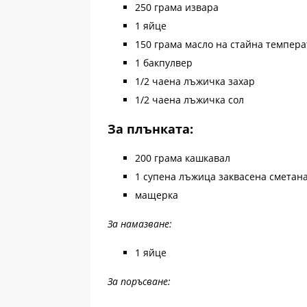
250 грама извара
1 яйце
150 грама масло на стайна темпера
1 бакпулвер
1/2 чаена лъжичка захар
1/2 чаена лъжичка сол
За плънката:
200 грама кашкавал
1 супена лъжица заквасена сметан
мащерка
За намазване:
1 яйце
За поръсване: