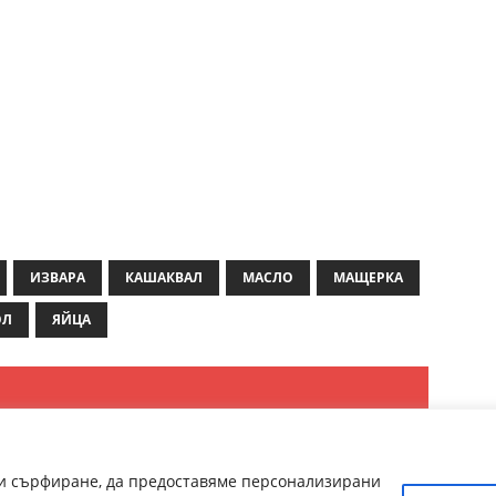
ИЗВАРА
КАШАКВАЛ
МАСЛО
МАЩЕРКА
ОЛ
ЯЙЦА
ри сърфиране, да предоставяме персонализирани