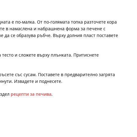
дната е по-малка. От по-голямата топка разточете кора
ете в намаслена и набрашнена форма за печене с
е да се образува ръбче. Върху долния пласт поставете
а тесто и сложете върху плънката. Притиснете
ръсете със сусам. Поставете в предварително загрята
минути. Извадете и поднесете.
аздел
рецепти за печива
.