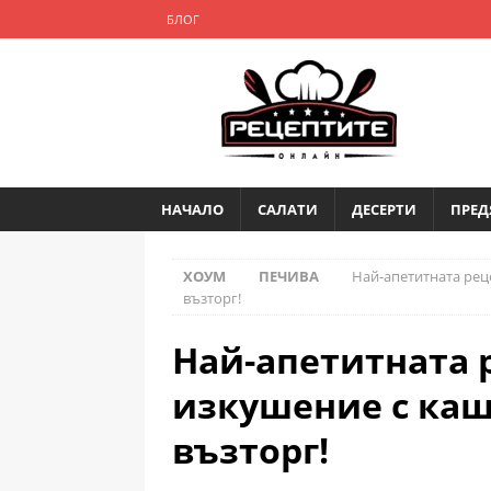
БЛОГ
НАЧАЛО
САЛАТИ
ДЕСЕРТИ
ПРЕД
ХОУМ
ПЕЧИВА
Най-апетитната реце
възторг!
Най-апетитната 
изкушение с каш
възторг!