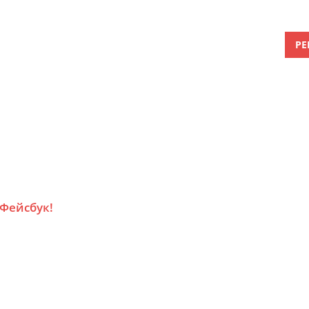
РЕ
 Фейсбук!