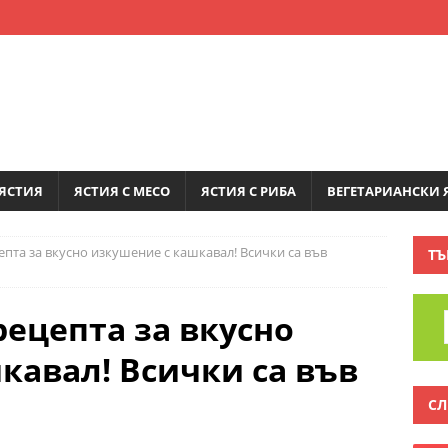
ЯСТИЯ
ЯСТИЯ С МЕСО
ЯСТИЯ С РИБА
ВЕГЕТАРИАНСКИ 
пта за вкусно изкушение с кашкавал! Всички са във
ТЪ
рецепта за вкусно
кавал! Всички са във
СЛ