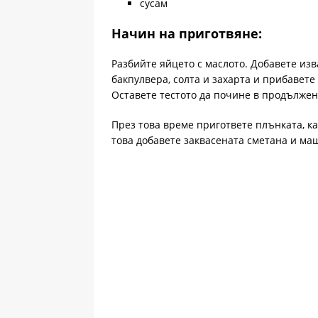
сусам
Начин на приготвяне:
Разбийте яйцето с маслото. Добавете из
бакпулвера, солта и захарта и прибавете
Оставете тестото да почине в продължен
През това време пригответе плънката, к
това добавете заквасената сметана и ма