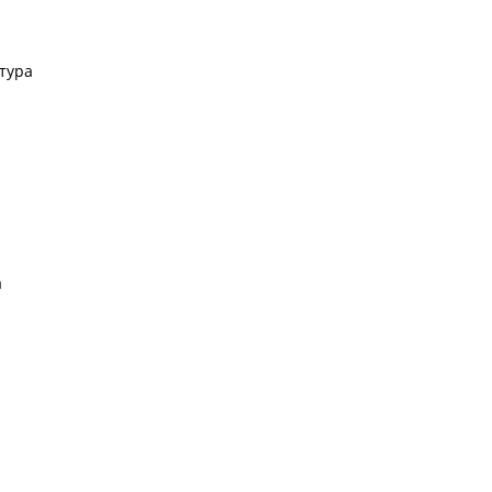
тура
а