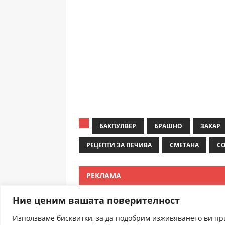
БАКПУЛВЕР
БРАШНО
ЗАХАР
РЕЦЕПТИ ЗА ПЕЧИВА
СМЕТАНА
С
РЕКЛАМА
Ние ценим вашата поверителност
Използваме бисквитки, за да подобрим изживяването ви п