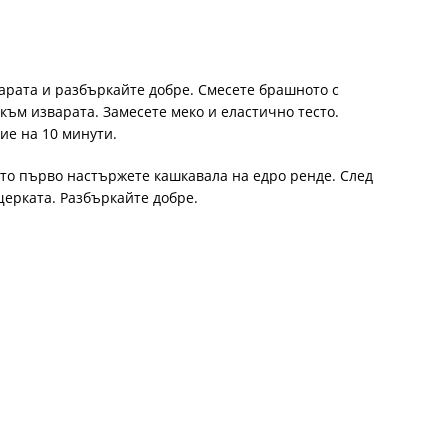
варата и разбъркайте добре. Смесете брашното с
 към изварата. Замесете меко и еластично тесто.
ие на 10 минути.
ато първо настържете кашкавала на едро ренде. След
щерката. Разбъркайте добре.