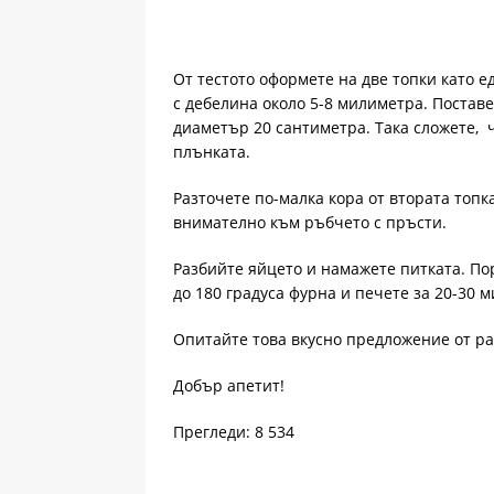
От тестото оформете на две топки като е
с дебелина около 5-8 милиметра. Постав
диаметър 20 сантиметра. Така сложете, ч
плънката.
Разточете по-малка кора от втората топк
внимателно към ръбчето с пръсти.
Разбийте яйцето и намажете питката. По
до 180 градуса фурна и печете за 20-30 
Опитайте това вкусно предложение от р
Добър апетит!
Прегледи: 8 534