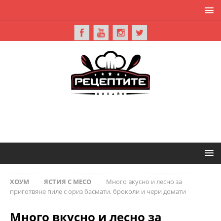
ХОУМ
ЯСТИЯ С МЕСО
Много вкусно и лесно за
приготвяне пиле с ориз басмати, броколи и чери домати
Много вкусно и лесно за