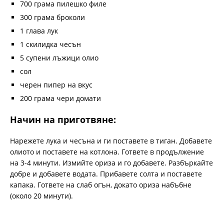
700 грама пилешко филе
300 грама броколи
1 глава лук
1 скилидка чесън
5 супени лъжици олио
сол
черен пипер на вкус
200 грама чери домати
Начин на приготвяне:
Нарежете лука и чесъна и ги поставете в тиган. Добавете
олиото и поставете на котлона. Гответе в продължение
на 3-4 минути. Измийте ориза и го добавете. Разбъркайте
добре и добавете водата. Прибавете солта и поставете
капака. Гответе на слаб огън, докато ориза набъбне
(около 20 минути).