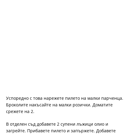
Успоредно с това нарежете пилето на малки парченца.
Броколите накъсайте на малки розички. Доматите
срежете на 2.
В отделен съд добавете 2 супени лъжици олио и
загрейте. Прибавете пилето и запържете. Добавете