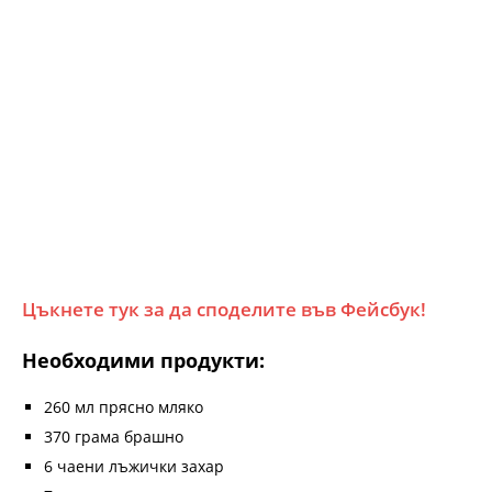
Цъкнете тук за да споделите във Фейсбук!
Необходими продукти:
260 мл прясно мляко
370 грама брашно
6 чаени лъжички захар