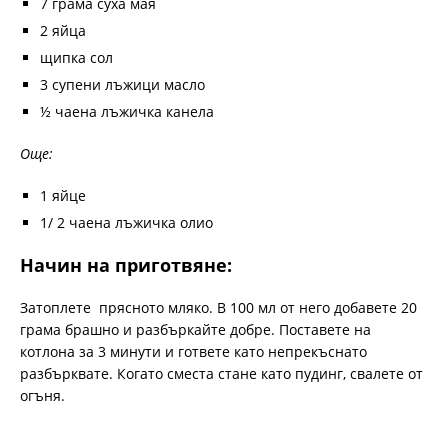
7 грама суха мая
2 яйца
щипка сол
3 супени лъжици масло
½ чаена лъжичка канела
Още:
1 яйце
1/ 2 чаена лъжичка олио
Начин на приготвяне:
Затоплете прясното мляко. В 100 мл от него добавете 20
грама брашно и разбъркайте добре. Поставете на
котлона за 3 минути и гответе като непрекъснато
разбърквате. Когато сместа стане като пудинг, свалете от
огъня.