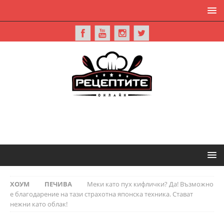
ХОУМ
ПЕЧИВА
Меки като пух кифлички? Да! Възможно
е благодарение на тази страхотна японска техника. Стават
нежни като облак!