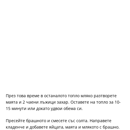
През това време в останалото топло мляко разтворете
маята и 2 чаени лъжици захар. Оставете на топло за 10-
15 минути или докато удвои обема си.
Пресейте брашното и смесете със солта. Направете
кладенче и добавете яйцата, маята и млякото с брашно.