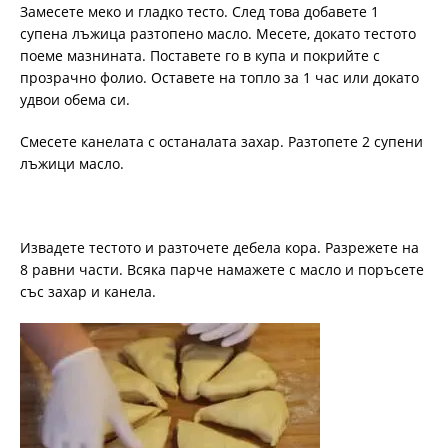
Замесете меко и гладко тесто. След това добавете 1
супена лъжица разтопено масло. Месете, докато тестото
поеме мазнината. Поставете го в купа и покрийте с
прозрачно фолио. Оставете на топло за 1 час или докато
удвои обема си.
Смесете канелата с останалата захар. Разтопете 2 супени
лъжици масло.
Извадете тестото и разточете дебела кора. Разрежете на
8 равни части. Всяка парче намажете с масло и поръсете
със захар и канела.