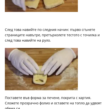
След това навийте по следния начин: първо сгънете
страниците навътре, претърколете тестото с точилка и
след това навийте на руло.
Поставете във форма за печене, покрита с хартия.
Сложете прозрачно фолио и оставете на топло да удвоят
обема си.