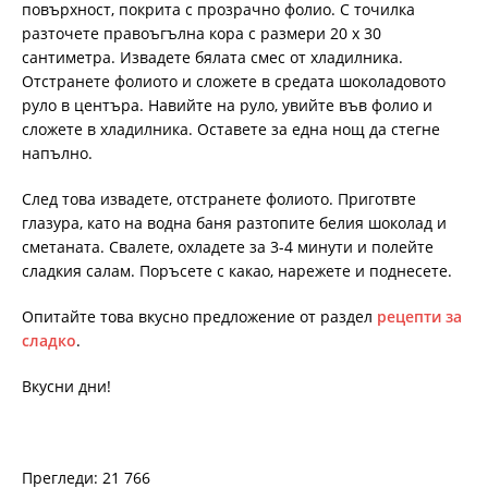
повърхност, покрита с прозрачно фолио. С точилка
разточете правоъгълна кора с размери 20 х 30
сантиметра. Извадете бялата смес от хладилника.
Отстранете фолиото и сложете в средата шоколадовото
руло в центъра. Навийте на руло, увийте във фолио и
сложете в хладилника. Оставете за една нощ да стегне
напълно.
След това извадете, отстранете фолиото. Приготвте
глазура, като на водна баня разтопите белия шоколад и
сметаната. Свалете, охладете за 3-4 минути и полейте
сладкия салам. Поръсете с какао, нарежете и поднесете.
Опитайте това вкусно предложение от раздел
рецепти за
сладко
.
Вкусни дни!
Прегледи: 21 766