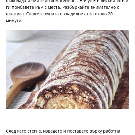
шоколада и бийте до хомогенност. Начупете бисквитите и
ги прибавете към с места. Разбъркайте внимателно с
шпатула. Сложете купата в хладилника за около 20
минути.
След като стегне, извадете и поставете върху работна