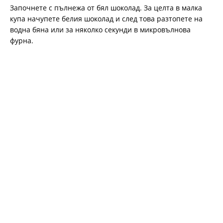
Започнете с пълнежа от бял шоколад. За целта в малка
купа начупете белия шоколад и след това разтопете на
водна бяна или за няколко секунди в микровълнова
фурна.