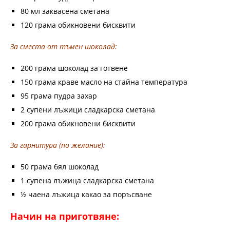
80 мл заквасена сметана
120 грама обикновени бисквити
За сместа от тъмен шоколад:
200 грама шоколад за готвене
150 грама краве масло на стайна температура
95 грама пудра захар
2 супени лъжици сладкарска сметана
200 грама обикновени бисквити
За гарнитура (по желание):
50 грама бял шоколад
1 супена лъжица сладкарска сметана
½ чаена лъжица какао за поръсване
Начин на приготвяне: