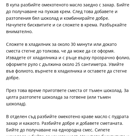
В купа разбийте омекотеното масло заедно с захар. Бийте
до получаване на пухкав крем. След това добавете и
разтопения бял шоколад и комбинирайте добре.
Начупете бисквитите и си сложете в крема. Разбъркайте
внимателно.
Сложете в хладилник за около 30 минути или докато
сместа стегне до толкова, че да може да се оформя.
Извадете от хладилника и с ръце върху прозрачно фолио,
оформете руло с дължина около 25 сантиметра. Увийте
във фолиото, върнете в хладилника и оставете да стегне
добре.
През това време пригответе сместа от тъмен шоколад. За
целта разтопете шоколада за готвене (или тъмен
шоколад).
В отделен съд разбийте омекотено краве масло с пудрата
захар и какаото. Разбийте добре и добавете сметаната.
Бийте до получаване на еднородна смес. Сипете