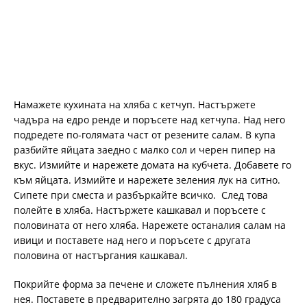
Намажете кухината на хляба с кетчуп. Настържете
чадъра на едро ренде и поръсете над кетчупа. Над него
подредете по-голямата част от резените салам. В купа
разбийте яйцата заедно с малко сол и черен пипер на
вкус. Измийте и нарежете домата на кубчета. Добавете го
към яйцата. Измийте и нарежете зеления лук на ситно.
Сипете при сместа и разбъркайте всичко. След това
полейте в хляба. Настържете кашкавал и поръсете с
половината от него хляба. Нарежете останалия салам на
ивици и поставете над него и поръсете с другата
половина от настъргания кашкавал.
Покрийте форма за печене и сложете пълнения хляб в
нея. Поставете в предварително загрята до 180 градуса