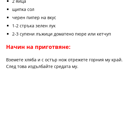
2 яйца
щипка сол
черен пипер на вкус
1-2 стръка зелен лук
2-3 супени лъжици доматено пюре или кетчуп
Начин на приготвяне:
Вземете хляба и с остър нож отрежете горния му край.
След това издълбайте средата му.