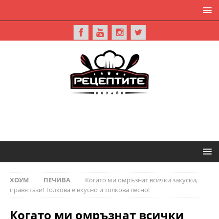
ХОУМ
ПЕЧИВА
Когато ми омръзнат всички закуски,
правя тази! Толкова е вкусно и толкова лесно!
Когато ми омръзнат всички