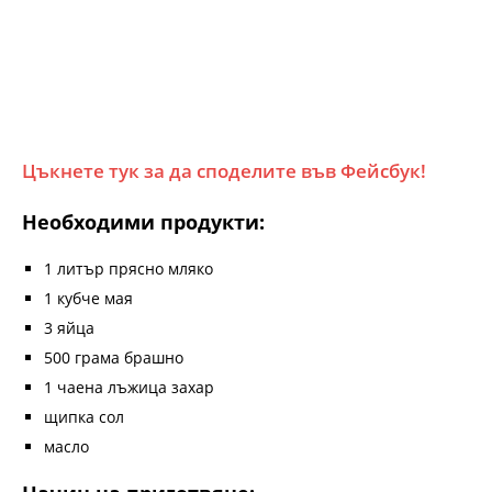
Цъкнете тук за да споделите във Фейсбук!
Необходими продукти:
1 литър прясно мляко
1 кубче мая
3 яйца
500 грама брашно
1 чаена лъжица захар
щипка сол
масло