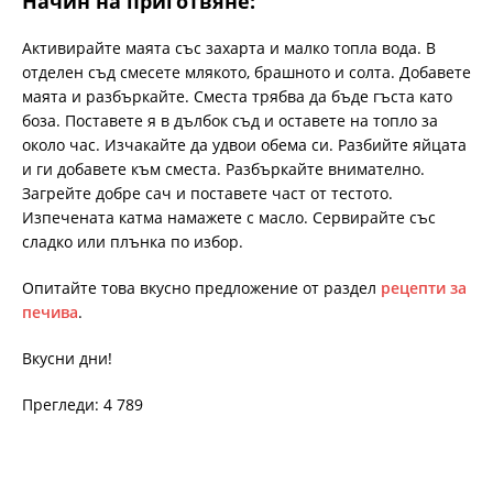
Начин на приготвяне:
Активирайте маята със захарта и малко топла вода. В
отделен съд смесете млякото, брашното и солта. Добавете
маята и разбъркайте. Сместа трябва да бъде гъста като
боза. Поставете я в дълбок съд и оставете на топло за
около час. Изчакайте да удвои обема си. Разбийте яйцата
и ги добавете към сместа. Разбъркайте внимателно.
Загрейте добре сач и поставете част от тестото.
Изпечената катма намажете с масло. Сервирайте със
сладко или плънка по избор.
Опитайте това вкусно предложение от раздел
рецепти за
печива
.
Вкусни дни!
Прегледи: 4 789