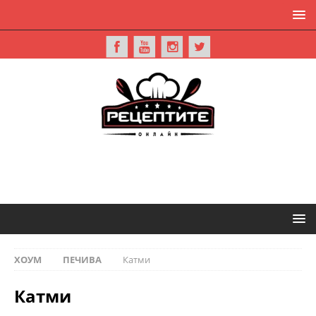
ХОУМ
ПЕЧИВА
Катми
Катми