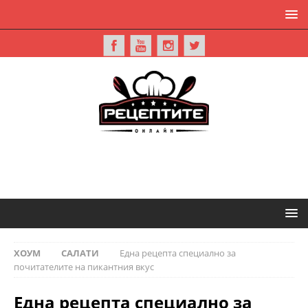
ХОУМ
САЛАТИ
Една рецепта специално за
почитателите на пикантния вкус
Една рецепта специално за