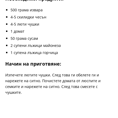
500 грама извара
4-5 скилидки чесън
4-5 люти чушки
1 домат
50 грама сусам
2 супени лъжици майонеза
1 супена лъжица горчица
Начин на приготвяне:
Изпечете лютите чушки. След това ги обелете ги и
нарежете на ситно. Почистете домата от люспите и
семките и нарежете на ситно. След това смесете с
чушките.