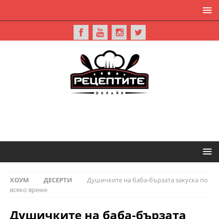
ХОУМ
ДЕСЕРТИ
Душичките на баба-бързата закуска по
всяко време
Душичките на баба-бързата