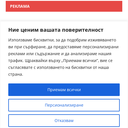
РЕКЛАМА
Ние ценим вашата поверителност
Използваме бисквитки, за да подобрим изживяването
ви при сърфиране, да предоставяме персонализирани
реклами или съдържание и да анализираме нашия
трафик. Щраквайки върху „Приемам всички“, вие се
съгласявате с използването на бисквитки от наша
страна.
Приемам всички
Персионализиране
Отказвам
receptite.online - Някои от рецептите са преведени от
чуждрестранни сайтове. За контакти admin@receptite.online