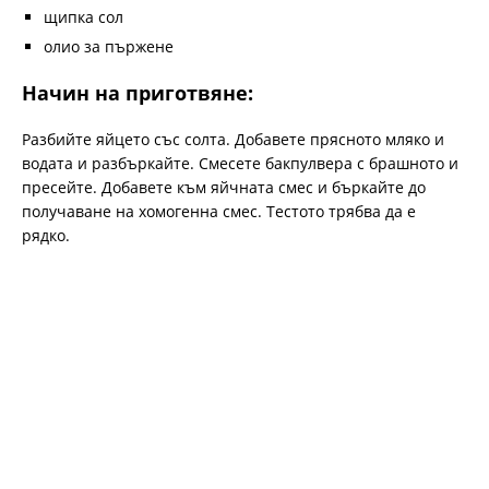
щипка сол
олио за пържене
Начин на приготвяне:
Разбийте яйцето със солта. Добавете прясното мляко и
водата и разбъркайте. Смесете бакпулвера с брашното и
пресейте. Добавете към яйчната смес и бъркайте до
получаване на хомогенна смес. Тестото трябва да е
рядко.