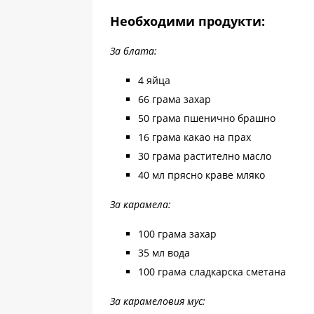
Необходими продукти:
За блата:
4 яйца
66 грама захар
50 грама пшенично брашно
16 грама какао на прах
30 грама растително масло
40 мл прясно краве мляко
За карамела:
100 грама захар
35 мл вода
100 грама сладкарска сметана
За карамеловия мус: