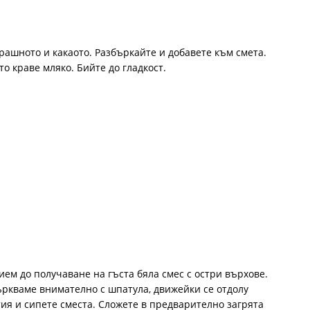
рашното и какаото. Разбъркайте и добавете към смета.
о краве мляко. Бийте до гладкост.
ием до получаване на гъста бяла смес с остри върхове.
ркваме внимателно с шпатула, движейки се отдолу
тия и сипете сместа. Сложете в предварително загрята