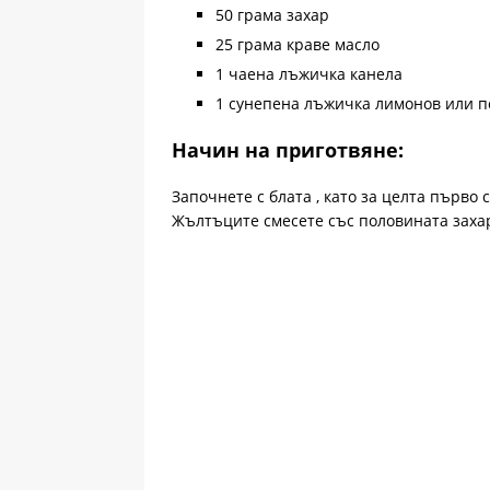
50 грама захар
25 грама краве масло
1 чаена лъжичка канела
1 сунепена лъжичка лимонов или п
Начин на приготвяне:
Започнете с блата , като за целта първо
Жълтъците смесете със половината захар