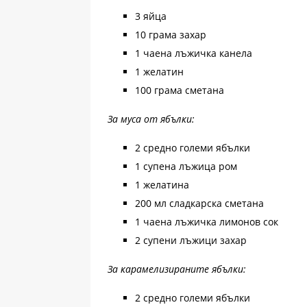
3 яйца
10 грама захар
1 чаена лъжичка канела
1 желатин
100 грама сметана
За муса от ябълки:
2 средно големи ябълки
1 супена лъжица ром
1 желатина
200 мл сладкарска сметана
1 чаена лъжичка лимонов сок
2 супени лъжици захар
За карамелизираните ябълки:
2 средно големи ябълки