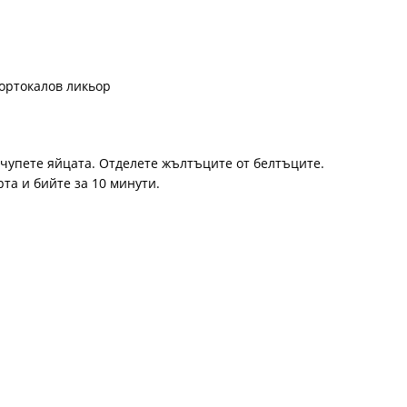
ортокалов ликьор
 счупете яйцата. Отделете жълтъците от белтъците.
та и бийте за 10 минути.