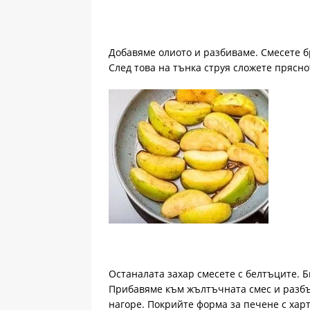
Добавяме олиото и разбиваме. Смесете б
След това на тънка струя сложете пряснот
Останалата захар смесете с белтъците. Б
Прибавяме към жълтъчната смес и разбъ
нагоре. Покрийте форма за печене с хар