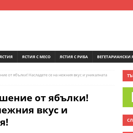
ЯСТИЯ
ЯСТИЯ С МЕСО
ЯСТИЯ С РИБА
ВЕГЕТАРИАНСКИ 
ие от ябълки! Насладете се на нежния вкус и уникалната
ТЪ
шение от ябълки!
нежния вкус и
я!
СЛ