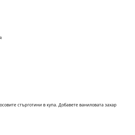
я
косовите стърготини в купа. Добавете ваниловата захар