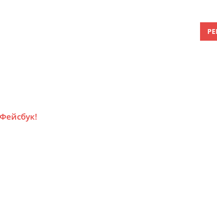
РЕ
 Фейсбук!