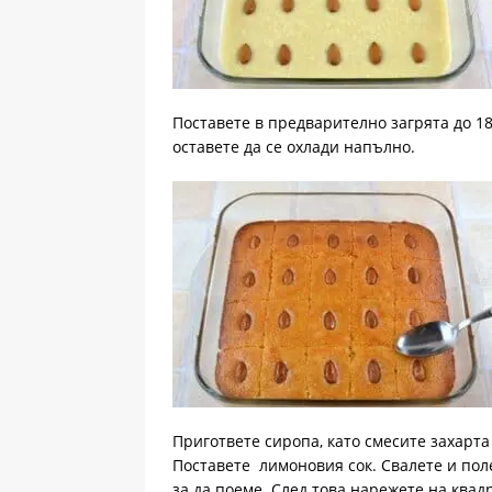
Поставете в предварително загрята до 18
оставете да се охлади напълно.
Пригответе сиропа, като смесите захарта 
Поставете лимоновия сок. Свалете и пол
за да поеме. След това нарежете на квад