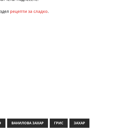
аздел
рецепти за сладко
.
О
ВАНИЛОВА ЗАХАР
ГРИС
ЗАХАР