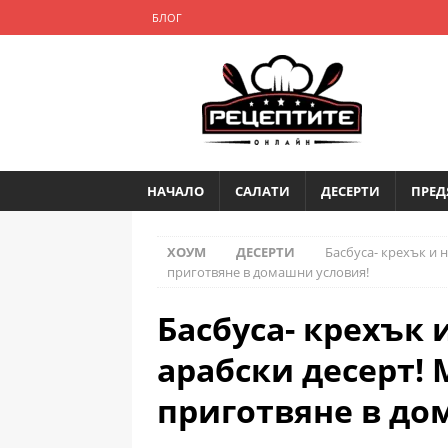
БЛОГ
НАЧАЛО
САЛАТИ
ДЕСЕРТИ
ПРЕД
ХОУМ
ДЕСЕРТИ
Басбуса- крехък и 
приготвяне в домашни условия!
Басбуса- крехък 
арабски десерт! 
приготвяне в до