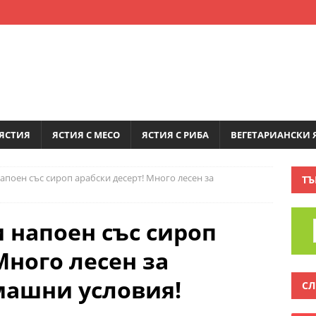
ЯСТИЯ
ЯСТИЯ С МЕСО
ЯСТИЯ С РИБА
ВЕГЕТАРИАНСКИ 
напоен със сироп арабски десерт! Много лесен за
ТЪ
и напоен със сироп
Много лесен за
машни условия!
СЛ