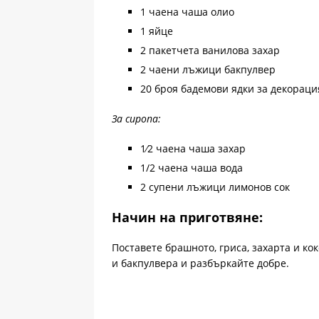
1 чаена чаша олио
1 яйце
2 пакетчета ванилова захар
2 чаени лъжици бакпулвер
20 броя бадемови ядки за декораци
За сиропа:
1⁄2 чаена чаша захар
1/2 чаена чаша вода
2 супени лъжици лимонов сок
Начин на приготвяне:
Поставете брашното, гриса, захарта и ко
и бакпулвера и разбъркайте добре.