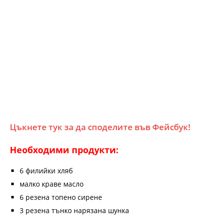
Цъкнете тук за да споделите във Фейсбук!
Необходими продукти:
6 филийки хляб
малко краве масло
6 резена топено сирене
3 резена тънко нарязана шунка