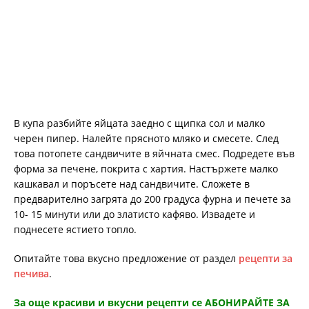
В купа разбийте яйцата заедно с щипка сол и малко
черен пипер. Налейте прясното мляко и смесете. След
това потопете сандвичите в яйчната смес. Подредете във
форма за печене, покрита с хартия. Настържете малко
кашкавал и поръсете над сандвичите. Сложете в
предварително загрята до 200 градуса фурна и печете за
10- 15 минути или до златисто кафяво. Извадете и
поднесете ястието топло.
Опитайте това вкусно предложение от раздел
рецепти за
печива
.
За още красиви и вкусни рецепти се АБОНИРАЙТЕ ЗА