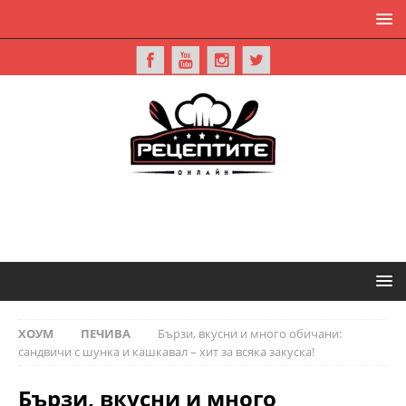
ХОУМ
ПЕЧИВА
Бързи, вкусни и много обичани:
сандвичи с шунка и кашкавал – хит за всяка закуска!
Бързи, вкусни и много