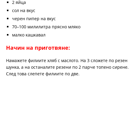
2 яйца
сол на вкус
черен пипер на вкус
70–100 милилитра прясно мляко
малко кашкавал
Начин на приготвяне:
Намажете филиите хляб с маслото. На 3 сложете по резен
шунка, а на останалите резени по 2 парче топено сирене.
След това слепете филиите по две.