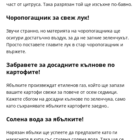
част от цитруса. Така разрязан той ще изсъхне по-бавно.
Чоропогащник за свеж лук!
Звучи странно, но материята на чоропогащника ще
осигури достатъчно въздух, за да не загние зеленчукът.
Просто поставете главите лук в стар чоропогащник и
вържете.
Забравете за досадните кълнове по
картофите!
Ябълките произвеждат етиленов газ, който ще запази
вашите картофи свежи за повече от осем седмици.
Кажете сбогом на досадни кълнове по зеленчука, само
като съхранявате ябълките картофите заедно..
Солена вода за ябълките!
Нарязан ябълки ще успеете да предпазите като ги
накиснете в купа със студена солена вода. Така ще се