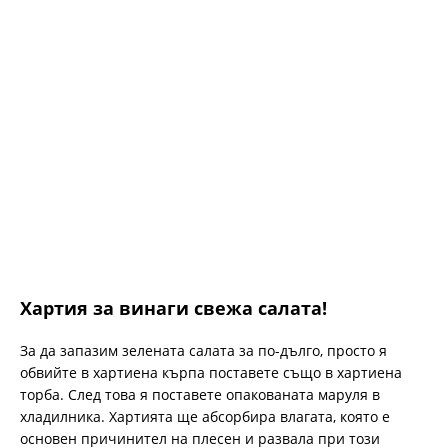
Хартия за винаги свежа салата!
За да запазим зелената салата за по-дълго, просто я
обвийте в хартиена кърпа поставете също в хартиена
торба. След това я поставете опакованата маруля в
хладилника. Хартията ще абсорбира влагата, която е
основен причинител на плесен и развала при този