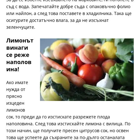
съд с вода. Запечатайте добре съда с опаковъчно фолио
или найлон, а след това поставете в хладилника. Така ще
осигурите достатъчно влага, за да не изсъхнат
зеленчуците.
Лимонът
винаги
се реже
наполов
ина!
Ако имате
нужда от
прясно
изцеден
лимонов
сок, то преди да го изстискате разрежете плода
наполовина. След това изстискайте лимона с вилица. По
този начин, ще получите пресен цитрусов сок, но освен
това ще успеете да съхраните за по-дълго останалата