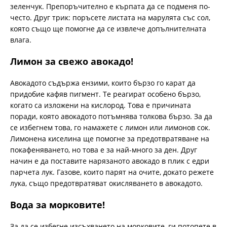
зеленчук. Препоръчително е кърпата да се подменя по-
често. Друг трик: поръсете листата на марулята със сол,
която също ще помогне да се извлече допълнителната
влага.
Лимон за свежо авокадо!
Авокадото съдържа ензими, които бързо го карат да
придобие кафяв пигмент. Те реагират особено бързо,
когато са изложени на кислород. Това е причината
поради, която авокадото потъмнява толкова бързо. За да
се избегнем това, го намажете с лимон или лимонов сок.
Лимонена киселина ще помогне за предотвратяване на
покафеняването, но това е за най-много за ден. Друг
начин е да поставите нарязаното авокадо в плик с едри
парчета лук. Газове, които парят на очите, докато режете
лука, също предотвратяват окисляването в авокадото.
Вода за морковите!
За да се избегне изсъхването на морковите, ги потопете в