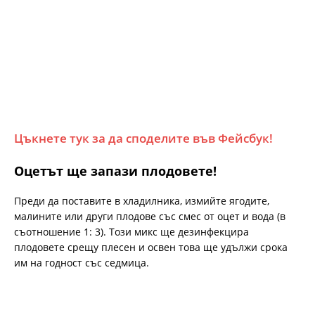
Цъкнете тук за да споделите във Фейсбук!
Оцетът ще запази плодовете!
Преди да поставите в хладилника, измийте ягодите,
малините или други плодове със смес от оцет и вода (в
съотношение 1: 3). Този микс ще дезинфекцира
плодовете срещу плесен и освен това ще удължи срока
им на годност със седмица.