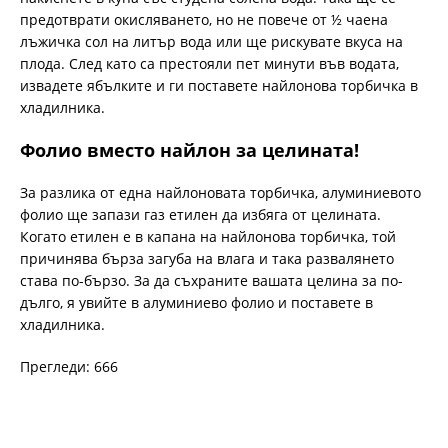
предотврати окисляването, но не повече от ½ чаена
лъжичка сол на литър вода или ще рискувате вкуса на
плода. След като са престояли пет минути във водата,
извадете ябълките и ги поставете найлонова торбичка в
хладилника.
Фолио вместо найлон за целината!
За разлика от една найлоновата торбичка, алуминиевото
фолио ще запази газ етилен да избяга от целината.
Когато етилен е в капана на найлонова торбичка, той
причинява бърза загуба на влага и така развалянето
става по-бързо. За да съхраните вашата целина за по-
дълго, я увийте в алуминиево фолио и поставете в
хладилника.
Прегледи: 666