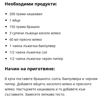
Необходими продукти:
200 грама кашкавал
1 яйце
150 грама брашно
3 супени лъжици кисело мляко
60 мл прясно мляко
1 чаена лъжичка бакпулвер
1/2 чаена лъжичка сол
1/2 чаена лъжичка черен пипер
Начин на приготвяне:
В купа поставете брашното, солта, бакпулвера и черния
пипер. Добавете яйцето, киселото мляко и прясното
мляко. Настържете кашкавала и го добавете към
съставките. Замесете лепкаво тесто.