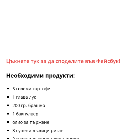
Цъкнете тук за да споделите във Фейсбук!
Необходими продукти:
5 големи картофи
1 глава лук
200 гр. брашно
1 бакпулвер
олио за пържене
3 супени лъжици риган
2 супени лъжици черен пипер