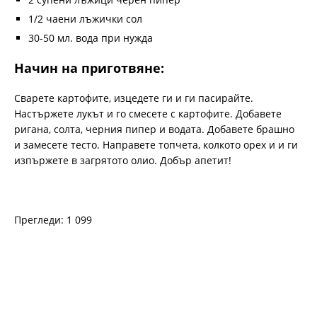
1/2 чаени лъжички сол
30-50 мл. вода при нужда
Начин на приготвяне:
Сварете картофите, изцедете ги и ги пасирайте.
Настържете лукът и го смесете с картофите. Добавете
ригана, солта, черния пипер и водата. Добавете брашно
и замесете тесто. Направете топчета, колкото орех и и ги
изпържете в загрятото олио. Добър апетит!
Прегледи: 1 099