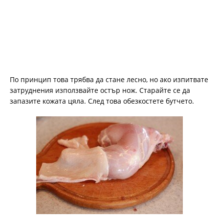
По принцип това трябва да стане лесно, но ако изпитвате
затруднения използвайте остър нож. Старайте се да
запазите кожата цяла. След това обезкостете бутчето.