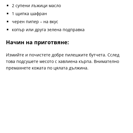
2 супени лъжици масло
1 щипка шафран
черен пипер – на вкус
копър или друга зелена подправка
Начин на приготвяне:
Измийте и почистете добре пилешките бутчета. Сслед
това подсушете месото с хавлиена кърпа. Внимателно
премахнете кожата по цялата дължина.