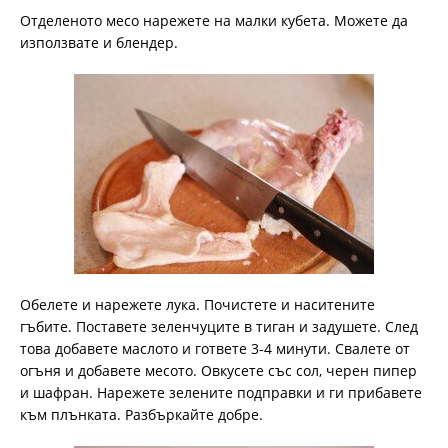
Отделеното месо нарежете на малки кубета. Можете да
използвате и блендер.
Обелете и нарежете лука. Почистете и наситените
гъбите. Поставете зеленчуците в тиган и задушете. След
това добавете маслото и гответе 3-4 минути. Свалете от
огъня и добавете месото. Овкусете със сол, черен пипер
и шафран. Нарежете зелените подправки и ги прибавете
към плънката. Разбъркайте добре.