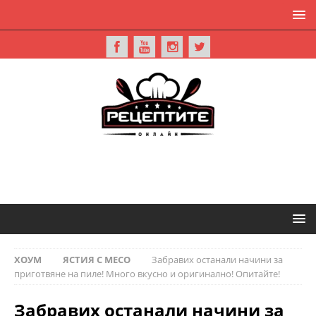
ХОУМ
ЯСТИЯ С МЕСО
Забравих останали начини за
приготвяне на пиле! Много вкусно и оригинално! Опитайте!
Забравих останали начини за