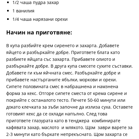
1/2 чаша пудра захар
1 ванилия
1/4 чаша нарязани орехи
Начин на приготвяне:
В купа разбийте крем сиренето и захарта. Добавете
яйцето и разбъркайте добре. Пригответе блата като
разбиете яйцата със захарта. Прибавете олиото и
разбъркайте добре. В друга купа смесете сухите съставки.
Добавете ги към яйчната смес. Разбъркайте добре и
прибавете настърганите ябълки, моркови и орехи.
Сипете половината смес в набрашнена и намзнена
форма за кекс. Отгоре сипете сместа от крема сирене и
покрийте с останалото тесто. Печете 50-60 минути или
докато клечката за зъби започне да излиза суха. Оставете
готовият кекс да се охлади напълно. След това
пригответе глазурата като в тенджера комбинирате
кафявата захар, маслото и млякото. Щом заври варете за
2-3 минути като бъркате непрекъснато. Щом захарта се