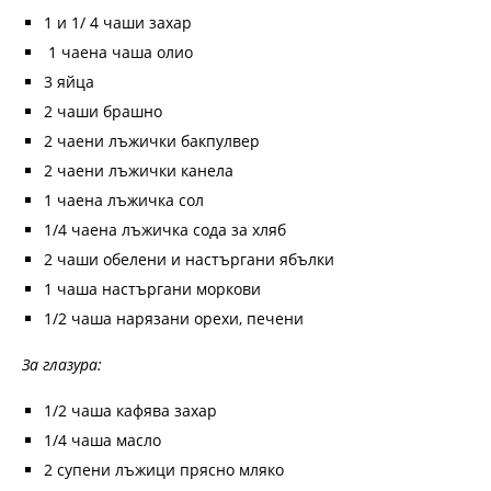
1 и 1/ 4 чаши захар
1 чаена чаша олио
3 яйца
2 чаши брашно
2 чаени лъжички бакпулвер
2 чаени лъжички канела
1 чаена лъжичка сол
1/4 чаена лъжичка сода за хляб
2 чаши обелени и настъргани ябълки
1 чаша настъргани моркови
1/2 чаша нарязани орехи, печени
За глазура:
1/2 чаша кафява захар
1/4 чаша масло
2 супени лъжици прясно мляко