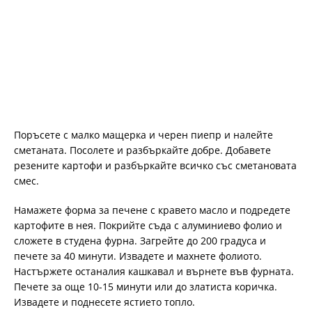
Поръсете с малко мащерка и черен пиепр и налейте
сметаната. Посолете и разбъркайте добре. Добавете
резените картофи и разбъркайте всичко със сметановата
смес.
Намажете форма за печене с кравето масло и подредете
картофите в нея. Покрийте съда с алуминиево фолио и
сложете в студена фурна. Загрейте до 200 градуса и
печете за 40 минути. Извадете и махнете фолиото.
Настържете останалия кашкавал и върнете във фурната.
Печете за още 10-15 минути или до златиста коричка.
Извадете и поднесете ястието топло.