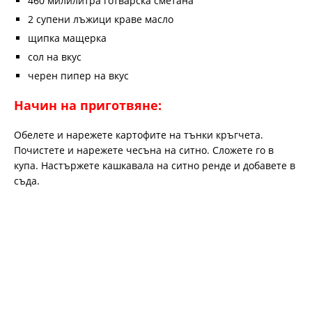
460 милилитра готварска сметана
2 супени лъжици краве масло
щипка мащерка
сол на вкус
черен пипер на вкус
Начин на приготвяне:
Обелете и нарежете картофите на тънки кръгчета.
Почистете и нарежете чесъна на ситно. Сложете го в
купа. Настържете кашкавала на ситно ренде и добавете в
съда.