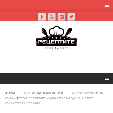
ХОУМ
ВЕГЕТАРИАНСКИ ЯСТИЯ
Винаги, когато имам
само картофи, правя това чудно ястие на фурна! Цялото
семейство го обожава!