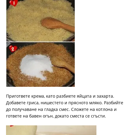
Пригответе крема, като разбиете яйцата и захарта.
Добавете гриса, нишестето и прясното мляко. Разбийте
до получаване на гладка смес. Сложете на котлона и
гответе на бавен огън, докато сместа се сгъсти.