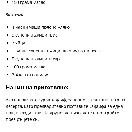
150 грама масло
За крема:
4 чаени чаши прясно мляко
5 супени лъжици грис
3 яйца
1 равна супена лъжица пшенично нишесте
5 супени лъжици захар
100 грама масло
3-4 капки ванилия
Начин на приготвяне:
Ако използвате суров кадаиф, започнете приготвянето на
десерта, като предварително поставите кадаифа за една
нощ в хладилник. На другия ден извадете и претрийте
през ръцете си.