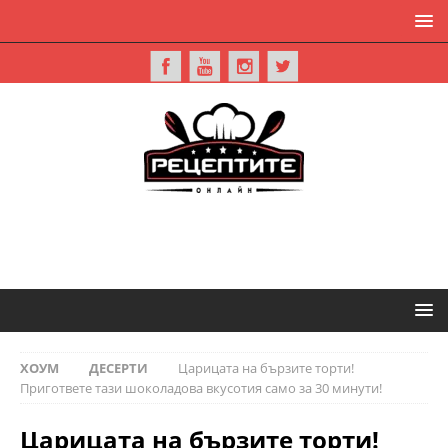
ХОУМ
ДЕСЕРТИ
Царицата на бързите торти!
Пригответе тази шоколадова вкусотия само за 30 минути!
Царицата на бързите торти!