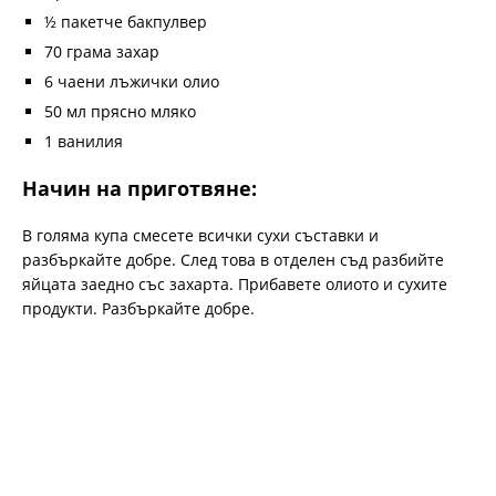
½ пакетче бакпулвер
70 грама захар
6 чаени лъжички олио
50 мл прясно мляко
1 ванилия
Начин на приготвяне:
В голяма купа смесете всички сухи съставки и
разбъркайте добре. След това в отделен съд разбийте
яйцата заедно със захарта. Прибавете олиото и сухите
продукти. Разбъркайте добре.