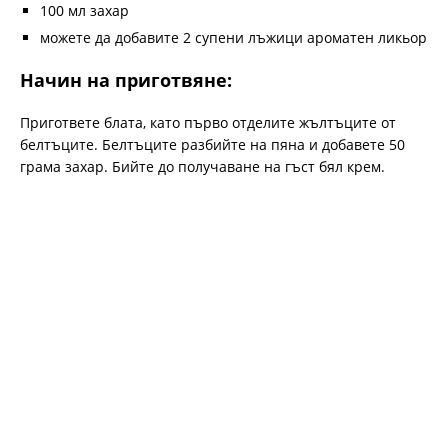
100 мл захар
можете да добавите 2 супени лъжици ароматен ликьор
Начин на приготвяне:
Пригответе блата, като първо отделите жълтъците от
белтъците. Белтъците разбийте на пяна и добавете 50
грама захар. Бийте до получаване на гъст бял крем.