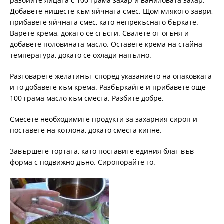
разбийте яйцата с 100 грама захар и ваниловата захар.
Добавете нишесте към яйчната смес. Щом млякото заври,
прибавете яйчната смес, като непрекъснато бъркате.
Варете крема, докато се сгъсти. Свалете от огъня и
добавете половината масло. Оставете крема на стайна
температура, докато се охлади напълно.
Разтоварете желатинът според указанието на опаковката
и го добавете към крема. Разбъркайте и прибавете още
100 грама масло към сместа. Разбите добре.
Смесете необходимите продукти за захарния сироп и
поставете на котлона, докато сместа кипне.
Завършете тортата, като поставите единия блат във
форма с подвижно дъно. Сиропорайте го.