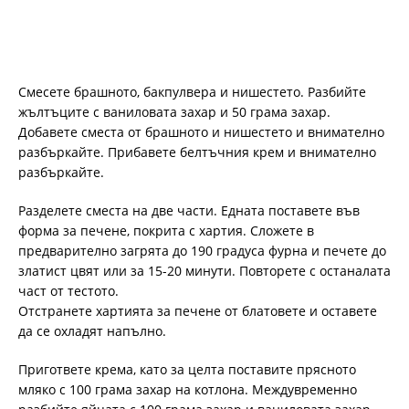
Смесете брашното, бакпулвера и нишестето. Разбийте
жълтъците с ваниловата захар и 50 грама захар.
Добавете сместа от брашното и нишестето и внимателно
разбъркайте. Прибавете белтъчния крем и внимателно
разбъркайте.
Разделете сместа на две части. Едната поставете във
форма за печене, покрита с хартия. Сложете в
предварително загрята до 190 градуса фурна и печете до
златист цвят или за 15-20 минути. Повторете с останалата
част от тестото.
Отстранете хартията за печене от блатовете и оставете
да се охладят напълно.
Пригответе крема, като за целта поставите прясното
мляко с 100 грама захар на котлона. Междувременно