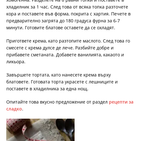
хладилник за 1 час. След това от всяка топка разточете
кора и поставете във форма, покрита с хартия. Печете в
предварително загрята до 180 градуса фурна за 6-7
минути. Готовите блатове оставете да се охладят.
Пригответе крема, като разтопите маслото. След това го
смесете с крема дулсе де лече. Разбийте добре и
прибавете сметаната. Добавете ванилията, какаото и
ликьора.
Завършете тортата, като нанесете крема върху
блатовете. Готовата торта украсете с лешниците и
поставете в хладилника за една нощ.
Опитайте това вкусно предложение от раздел
рецепти за
сладко
.