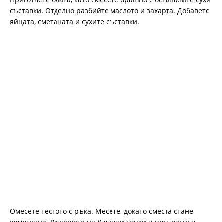
съставки. Отделно разбийте маслото и захарта. Добавете
яйцата, сметаната и сухите съставки.
Омесете тестото с ръка. Месете, докато сместа стане
хомогенна. Разделете на 8 равни топки и поставете в