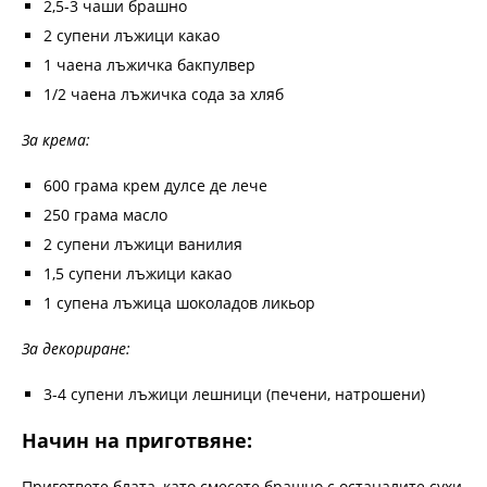
2,5-3 чаши брашно
2 супени лъжици какао
1 чаена лъжичка бакпулвер
1/2 чаена лъжичка сода за хляб
За крема:
600 грама крем дулсе де лече
250 грама масло
2 супени лъжици ванилия
1,5 супени лъжици какао
1 супена лъжица шоколадов ликьор
За декориране:
3-4 супени лъжици лешници (печени, натрошени)
Начин на приготвяне:
Пригответе блата, като смесете брашно с останалите сухи