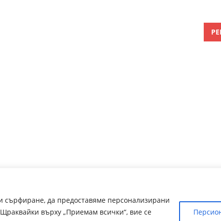
РЕ
ри сърфиране, да предоставяме персонализирани
Щраквайки върху „Приемам всички“, вие се
Персио