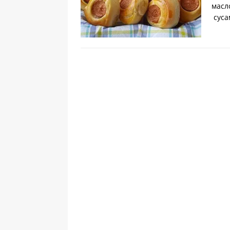
масл
суса