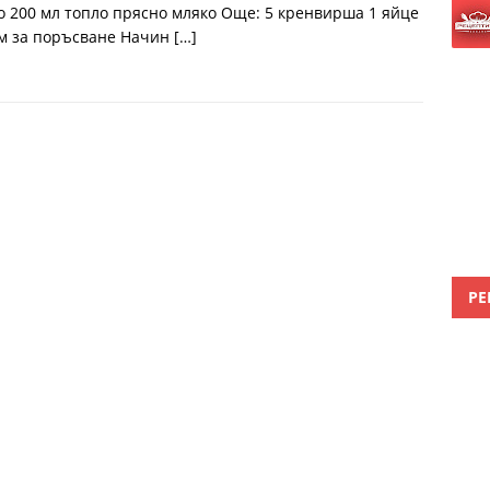
о 200 мл топло прясно мляко Още: 5 кренвирша 1 яйце
м за поръсване Начин
[…]
РЕ