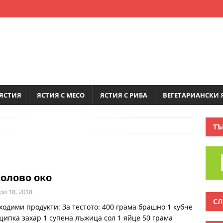
ЯСТИЯ
ЯСТИЯ С МЕСО
ЯСТИЯ С РИБА
ВЕГЕТАРИАНСКИ 
ТЪ
олово око
ри 18, 2018
СЛ
ходими продукти: За тестото: 400 грама брашно 1 кубче
щипка захар 1 супена лъжица сол 1 яйце 50 грама