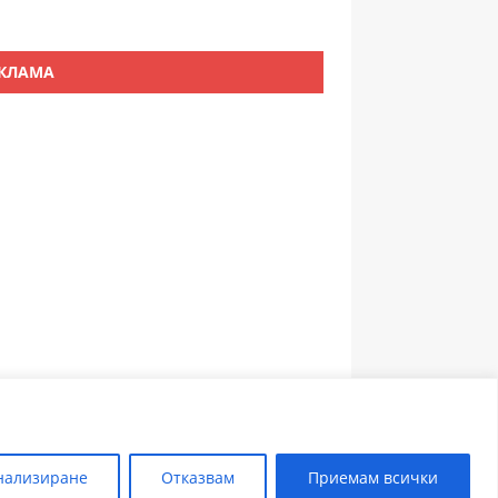
КЛАМА
ЗЪБОЛЕКАР ПЛОВДИВ
нализиране
Отказвам
Приемам всички