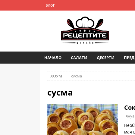
БЛОГ
НАЧАЛО
САЛАТИ
ДЕСЕРТИ
ПРЕД
ХОУМ
сусма
сусма
Сок
януа
Необ
мая 