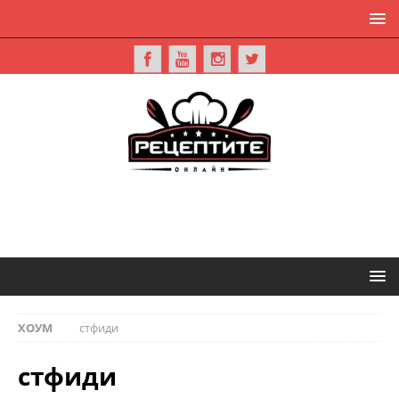
ХОУМ
стфиди
стфиди