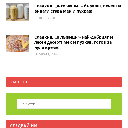
Сладкиш „4-те чаши“ – бъркаш, печеш и
винаги става мек и пухкав!
юли 14, 2026
Сладкиш „8 лъжици“- най-добрият и
лесен десерт! Мек и пухкав, готов за
нула време!
януари 4, 2026
ТЪРСЕНЕ
СЛЕДВАЙ НИ