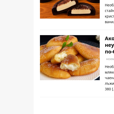
Необ
стай
крис
вани
Ако
неу
по-
ноем
Необ
мляк
чаен
лъжи
380
[