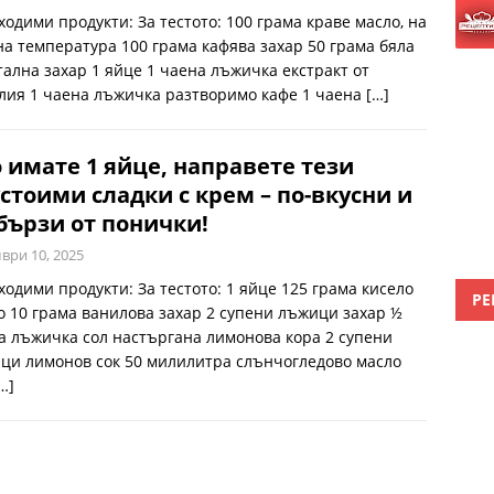
ходими продукти: За тестото: 100 грама краве масло, на
на температура 100 грама кафява захар 50 грама бяла
тална захар 1 яйце 1 чаена лъжичка екстракт от
лия 1 чаена лъжичка разтворимо кафе 1 чаена
[…]
 имате 1 яйце, направете тези
стоими сладки с крем – по-вкусни и
бързи от понички!
ври 10, 2025
ходими продукти: За тестото: 1 яйце 125 грама кисело
РЕ
о 10 грама ванилова захар 2 супени лъжици захар ½
а лъжичка сол настъргана лимонова кора 2 супени
ци лимонов сок 50 милилитра слънчогледово масло
…]