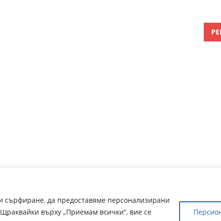
РЕ
ри сърфиране, да предоставяме персонализирани
Щраквайки върху „Приемам всички“, вие се
Персио