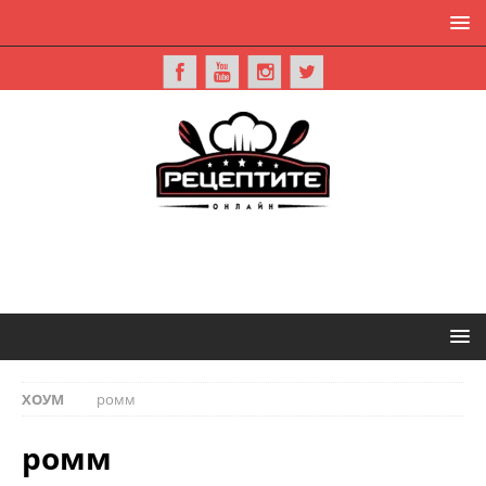
ХОУМ
ромм
ромм