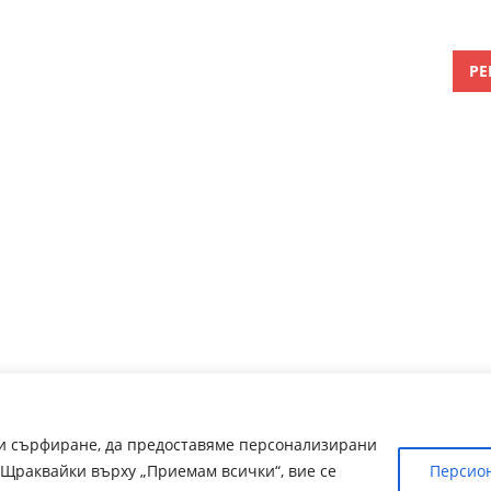
РЕ
ри сърфиране, да предоставяме персонализирани
Щраквайки върху „Приемам всички“, вие се
Персио