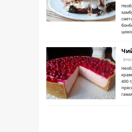
Необ
хамб
смет
бонб
шоко
Чи
февр
Необ
крав
400 
пряс
гама