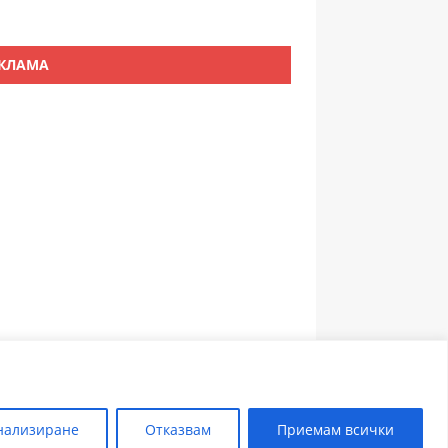
КЛАМА
ЗЪБОЛЕКАР ПЛОВДИВ
нализиране
Отказвам
Приемам всички