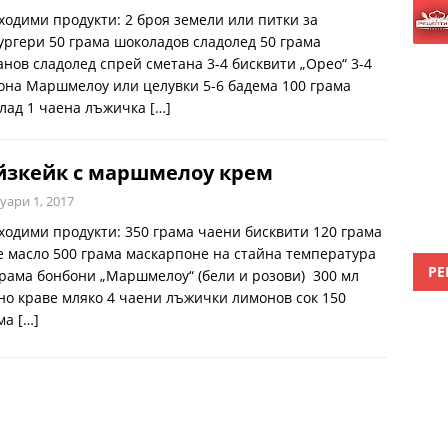
ходими продукти: 2 броя земeли или питки за
ургери 50 грама шоколадов сладолед 50 грама
анов сладолед спрей сметана 3-4 бисквити „Орео“ 3-4
она Маршмелоу или целувки 5-6 бадема 100 грама
лад 1 чаена лъжичка
[…]
йзкейк с маршмелоу крем
уари 1, 2017
ходими продукти: 350 грама чаени бисквити 120 грама
е масло 500 грама маскарпоне на стайна температура
РЕ
грама бонбони „Маршмелоу“ (бели и розови) 300 мл
но краве мляко 4 чаени лъжички лимонов сок 150
ма
[…]