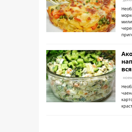
Необ
морк
мили
чере
приг
Ако
нап
вся
ноем
Необ
чаен
карт
крас