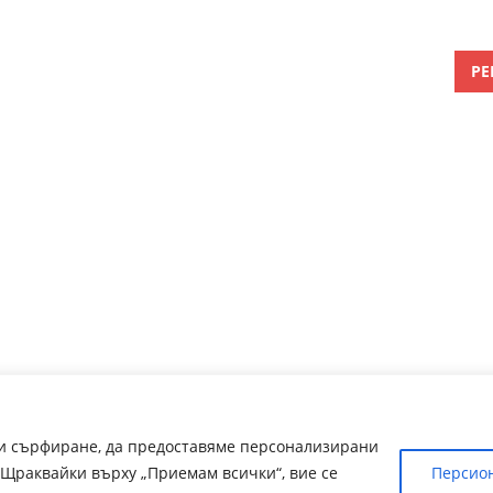
РЕ
ри сърфиране, да предоставяме персонализирани
Щраквайки върху „Приемам всички“, вие се
Персио