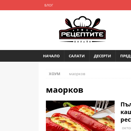
БЛОГ
НАЧАЛО
САЛАТИ
ДЕСЕРТИ
ПРЕД
ХОУМ
маорков
маорков
Пъл
каш
рес
окто