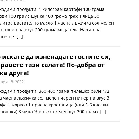
ходими продукти: 1 килограм картофи 100 грама
ови 100 грама шунка 100 грама грах 4 яйца 30
литра растително масло 1 чаена лъжичка сол мелен
н пипер на вкус 200 грама моцарела Начин на
отвяне:
[…]
 искате да изненадате гостите си,
равете тази салата! По-добра от
ка друга!
ври 18, 2022
ходими продукти: 300-400 грама пилешко филе 1/2
а чаена лъжичка сол мелен черен пипер на вкус 3
офа 1 морков 1 прясна краставица (или 5-6 кисели
тавички) 3 яйца ½ връзка зелен лук 200 грама
[…]