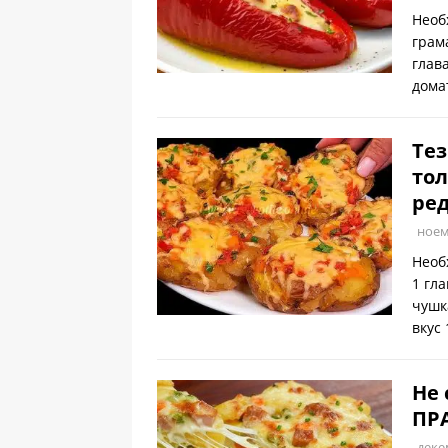
Необ
грам
глав
дома
Тез
тол
ред
ноем
Необ
1 гл
чушк
вкус
Не 
ПР
деке