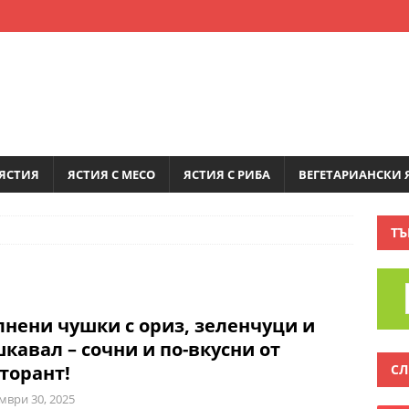
ЯСТИЯ
ЯСТИЯ С МЕСО
ЯСТИЯ С РИБА
ВЕГЕТАРИАНСКИ 
ТЪ
нени чушки с ориз, зеленчуци и
кавал – сочни и по-вкусни от
СЛ
торант!
мври 30, 2025