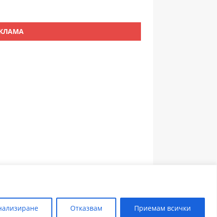
КЛАМА
ЗЪБОЛЕКАР ПЛОВДИВ
нализиране
Отказвам
Приемам всички