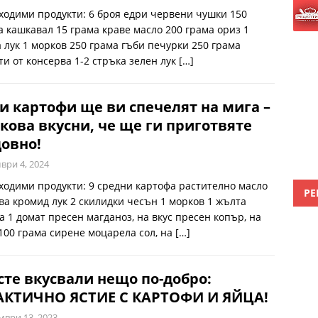
ходими продукти: 6 броя едри червени чушки 150
а кашкавал 15 грама краве масло 200 грама ориз 1
а лук 1 морков 250 грама гъби печурки 250 грама
ти от консерва 1-2 стръка зелен лук
[…]
и картофи ще ви спечелят на мига –
кова вкусни, че ще ги приготвяте
овно!
ври 4, 2024
ходими продукти: 9 средни картофа растително масло
РЕ
ава кромид лук 2 скилидки чесън 1 морков 1 жълта
а 1 домат пресен магданоз, на вкус пресен копър, на
 100 грама сирене моцарела сол, на
[…]
сте вкусвали нещо по-добро:
АКТИЧНО ЯСТИЕ С КАРТОФИ И ЯЙЦА!
мври 13, 2023