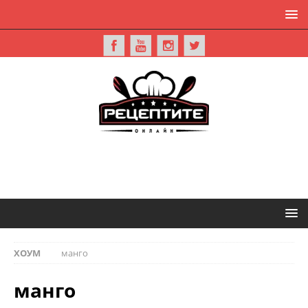
ХОУМ
манго
манго