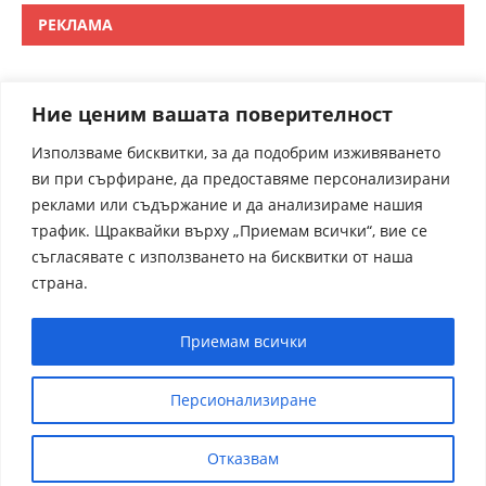
РЕКЛАМА
Ние ценим вашата поверителност
Използваме бисквитки, за да подобрим изживяването
ви при сърфиране, да предоставяме персонализирани
реклами или съдържание и да анализираме нашия
трафик. Щраквайки върху „Приемам всички“, вие се
съгласявате с използването на бисквитки от наша
страна.
Приемам всички
Персионализиране
Отказвам
receptite.online - Някои от рецептите са преведени от
чуждрестранни сайтове. За контакти admin@receptite.online