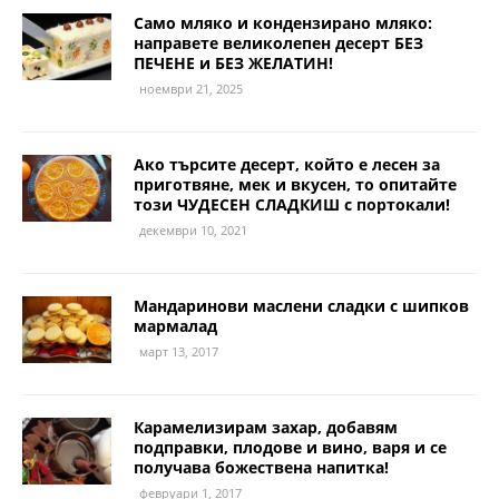
Само мляко и кондензирано мляко:
направете великолепен десерт БЕЗ
ПЕЧЕНЕ и БЕЗ ЖЕЛАТИН!
ноември 21, 2025
Ако търсите десерт, който е лесен за
приготвяне, мек и вкусен, то опитайте
този ЧУДЕСЕН СЛАДКИШ с портокали!
декември 10, 2021
Мандаринови маслени слaдки с шипков
мармалад
март 13, 2017
Карамелизирам захар, добавям
подправки, плодове и вино, варя и се
получава божествена напитка!
февруари 1, 2017