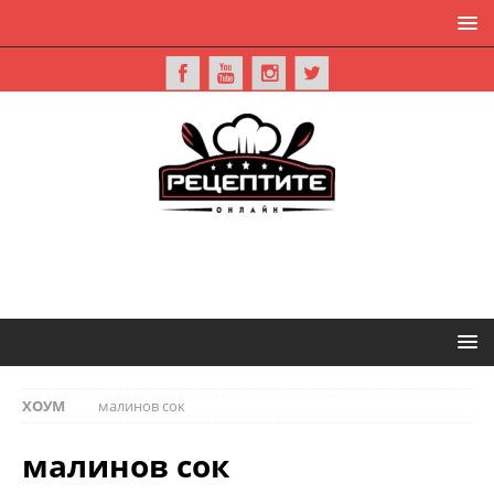
ХОУМ
малинов сок
малинов сок