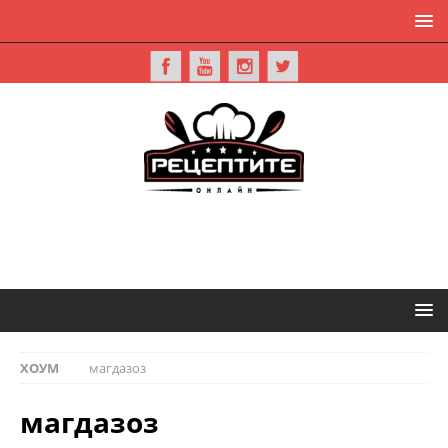
ХОУМ
магдазоз
магдазоз