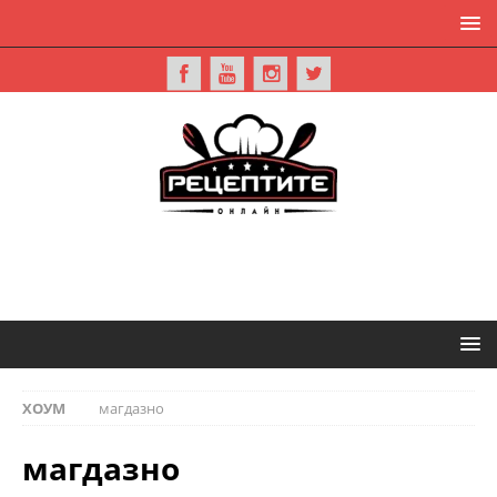
ХОУМ
магдазно
магдазно