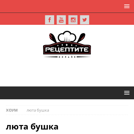
ХОУМ
люта бушка
люта бушка