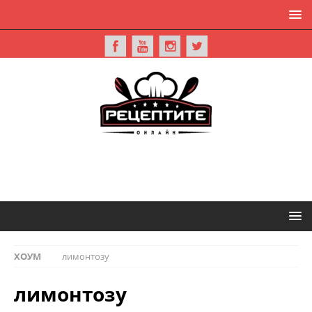
ХОУМ
лимонтозу
лимонтозу