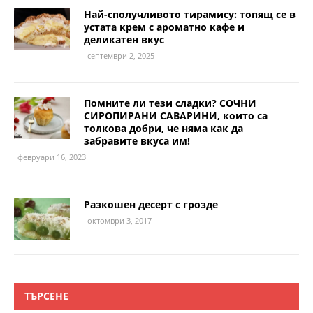
Най-сполучливото тирамису: топящ се в
устата крем с ароматно кафе и
деликатен вкус
септември 2, 2025
Помните ли тези сладки? СОЧНИ
СИРОПИРАНИ САВАРИНИ, които са
толкова добри, че няма как да
забравите вкуса им!
февруари 16, 2023
Разкошен десерт с грозде
октомври 3, 2017
ТЪРСЕНЕ