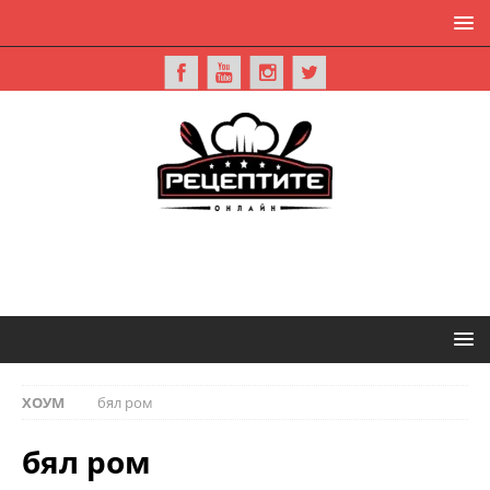
ХОУМ
бял ром
бял ром