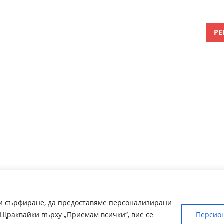
РЕ
ри сърфиране, да предоставяме персонализирани
Щраквайки върху „Приемам всички“, вие се
Персио