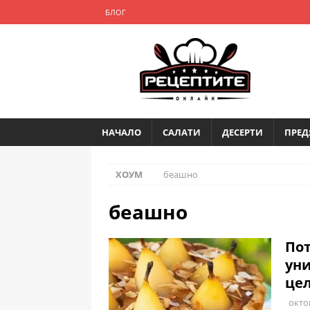
БЛОГ
НАЧАЛО
САЛАТИ
ДЕСЕРТИ
ПРЕД
ХОУМ
беашно
беашно
Пот
уни
цел
окто