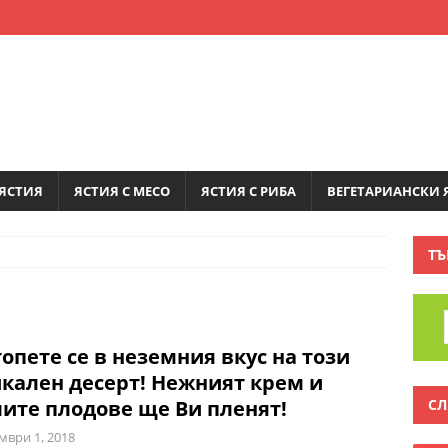
ЯСТИЯ
ЯСТИЯ С МЕСО
ЯСТИЯ С РИБА
ВЕГЕТАРИАНСКИ 
ТЪ
опете се в неземния вкус на този
кален десерт! Нежният крем и
СЛ
ите плодове ще Ви пленят!
мври 1, 2018