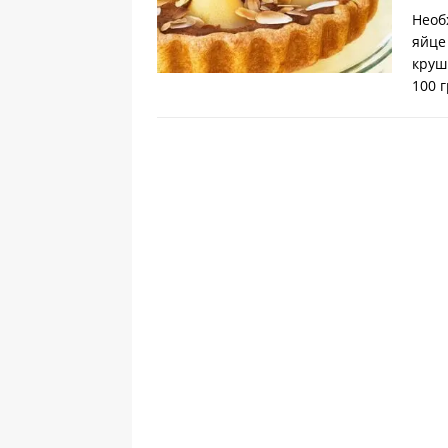
Необ
яйце
круш
100 