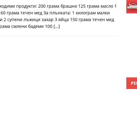
ходими продукти: 200 грама брашно 125 грама масло 1
 60 грама течен мед За плънката: 1 килограм малки
и 2 супени лъжици захар 3 яйца 150 грама течен мед
грама смлени бадеми 100
[…]
РЕ