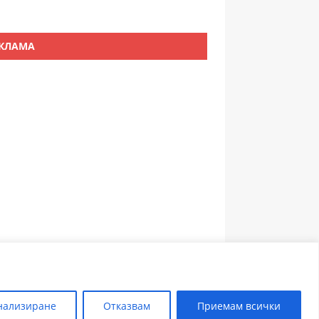
КЛАМА
ЗЪБОЛЕКАР ПЛОВДИВ
нализиране
Отказвам
Приемам всички