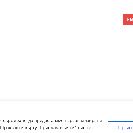
РЕ
ри сърфиране, да предоставяме персонализирани
Щраквайки върху „Приемам всички“, вие се
Персио