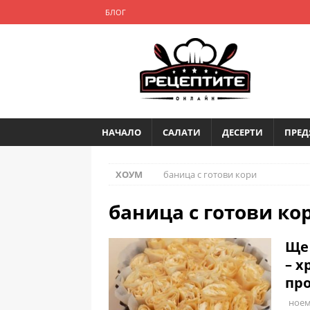
БЛОГ
НАЧАЛО
САЛАТИ
ДЕСЕРТИ
ПРЕД
ХОУМ
баница с готови кори
баница с готови ко
Ще 
– х
про
ноем