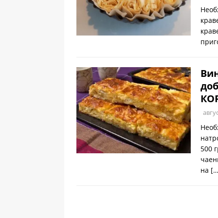
Необ
крав
крав
приг
Вин
доб
КО
авгус
Необ
натр
500 
чаен
на
[…