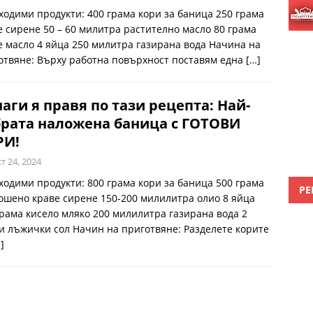
ходими продукти: 400 грама кори за баница 250 грама
е сирене 50 – 60 милитра растително масло 80 грама
е масло 4 яйца 250 милитра газирана вода Начина на
отвяне: Върху работна повърхност поставям една
[…]
аги я правя по тази рецепта: Най-
рата наложена баница с ГОТОВИ
РИ!
т 24, 2024
ходими продукти: 800 грама кори за баница 500 грама
РЕ
ошено краве сирене 150-200 милилитра олио 8 яйца
грама кисело мляко 200 милилитра газирана вода 2
и лъжички сол Начин на приготвяне: Разделете корите
]