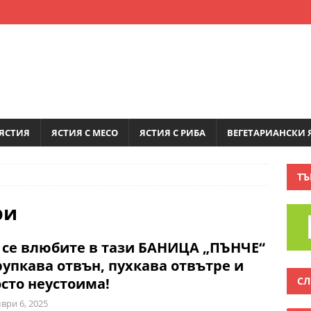
ЯСТИЯ
ЯСТИЯ С МЕСО
ЯСТИЯ С РИБА
ВЕГЕТАРИАНСКИ 
ТЪ
ри
се влюбите в тази БАНИЦА „ПЪНЧЕ“
рупкава отвън, пухкава отвътре и
СЛ
сто неустоима!
ври 6, 2025