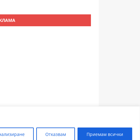
КЛАМА
ЗЪБОЛЕКАР ПЛОВДИВ
нализиране
Отказвам
Приемам всички