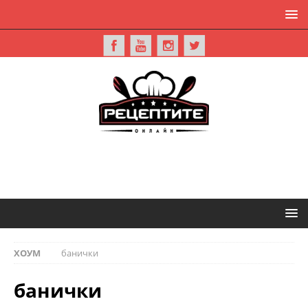
ХОУМ
банички
банички