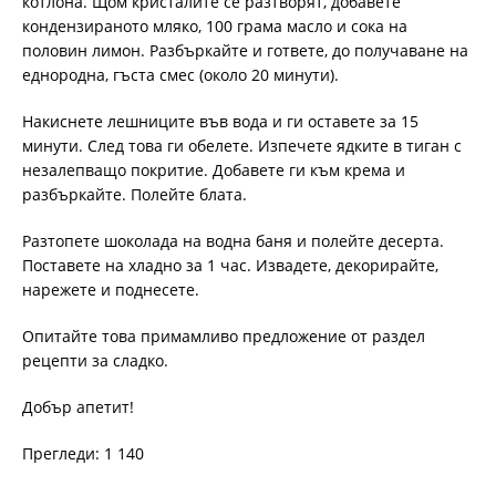
котлона. Щом кристалите се разтворят, добавете
кондензираното мляко, 100 грама масло и сока на
половин лимон. Разбъркайте и гответе, до получаване на
еднородна, гъста смес (около 20 минути).
Накиснете лешниците във вода и ги оставете за 15
минути. След това ги обелете. Изпечете ядките в тиган с
незалепващо покритие. Добавете ги към крема и
разбъркайте. Полейте блата.
Разтопете шоколада на водна баня и полейте десерта.
Поставете на хладно за 1 час. Извадете, декорирайте,
нарежете и поднесете.
Опитайте това примамливо предложение от раздел
рецепти за сладко.
Добър апетит!
Прегледи: 1 140