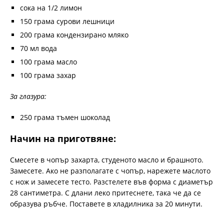
сока на 1/2 лимон
150 грама сурови лешници
200 грама кондензирано мляко
70 мл вода
100 грама масло
100 грама захар
За глазура:
250 грама тъмен шоколад
Начин на приготвяне:
Смесете в чопър захарта, студеното масло и брашното.
Замесете. Ако не разполагате с чопър, нарежете маслото
с нож и замесете тесто. Разстелете във форма с диаметър
28 сантиметра. С длани леко притеснете, така че да се
образува ръбче. Поставете в хладилника за 20 минути.