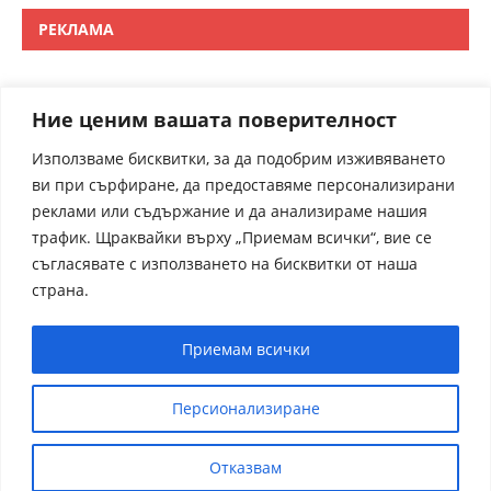
РЕКЛАМА
Ние ценим вашата поверителност
Използваме бисквитки, за да подобрим изживяването
ви при сърфиране, да предоставяме персонализирани
реклами или съдържание и да анализираме нашия
трафик. Щраквайки върху „Приемам всички“, вие се
съгласявате с използването на бисквитки от наша
страна.
Приемам всички
Персионализиране
Отказвам
receptite.online - Някои от рецептите са преведени от
чуждрестранни сайтове. За контакти admin@receptite.online