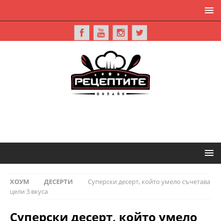
ХОУМ
ДЕСЕРТИ
Суперски десерт, който умело съчетава
цели 3 вкуса
Суперски десерт, който умело