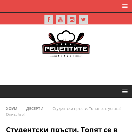
ХОУМ
ДЕСЕРТИ
Студентски пръсти. Топят се в устата!
Опитайте!
Студентски пръсти. Топят се в