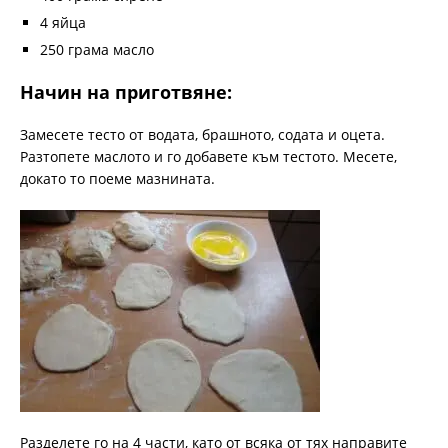
4 яйца
250 грама масло
Начин на приготвяне:
Замесете тесто от водата, брашното, содата и оцета.
Разтопете маслото и го добавете към тестото. Месете,
докато то поеме мазнината.
Разделете го на 4 части, като от всяка от тях направите