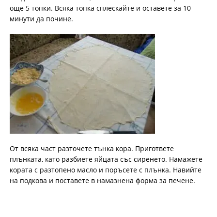
още 5 топки. Всяка топка сплескайте и оставете за 10
минути да почине.
От всяка част разточете тънка кора. Пригответе
плънката, като разбиете яйцата със сиренето. Намажете
кората с разтопено масло и поръсете с плънка. Навийте
на подкова и поставете в намазнена форма за печене.