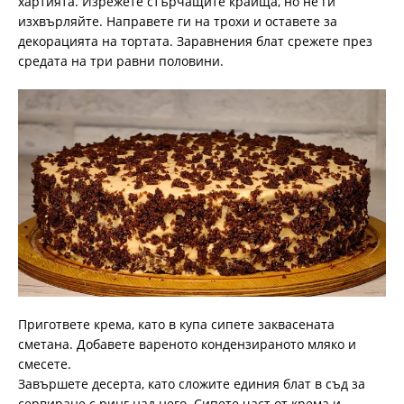
хартията. Изрежете стърчащите краища, но не ги
изхвърляйте. Направете ги на трохи и оставете за
декорацията на тортата. Заравнения блат срежете през
средата на три равни половини.
Пригответе крема, като в купа сипете заквасената
сметана. Добавете вареното кондензираното мляко и
смесете.
Завършете десерта, като сложите единия блат в съд за
сервиране с ринг над него. Сипете част от крема и