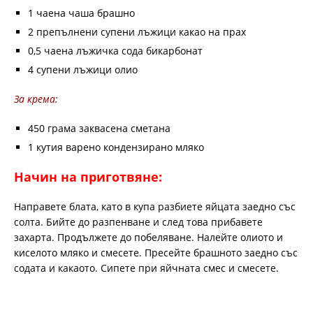
1 чаена чаша брашно
2 препълнени супени лъжици какао на прах
0,5 чаена лъжичка сода бикарбонат
4 супени лъжици олио
За крема:
450 грама заквасена сметана
1 кутия варено кондензирано мляко
Начин на приготвяне:
Направете блата, като в купа разбиете яйцата заедно със
солта. Бийте до разпенване и след това прибавете
захарта. Продължете до побеляване. Налейте олиото и
киселото мляко и смесете. Пресейте брашното заедно със
содата и какаото. Сипете при яйчната смес и смесете.