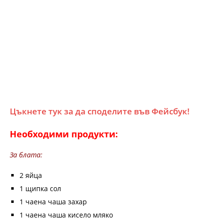
Цъкнете тук за да споделите във Фейсбук!
Необходими продукти:
За блата:
2 яйца
1 щипка сол
1 чаена чаша захар
1 чаена чаша кисело мляко