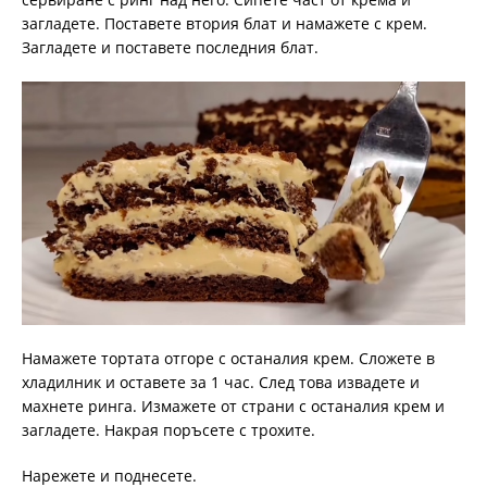
загладете. Поставете втория блат и намажете с крем.
Загладете и поставете последния блат.
Намажете тортата отгоре с останалия крем. Сложете в
хладилник и оставете за 1 час. След това извадете и
махнете ринга. Измажете от страни с останалия крем и
загладете. Накрая поръсете с трохите.
Нарежете и поднесете.