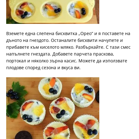
Вземете една слепена бисквитка „Орео“ и я поставете на
дъното на гнездото. Останалите бисквити начупете и
прибавете към киселото мляко. Разбъркайте. С тази смес
напълнете гнездата. Добавете парчета праскова,
портокал и няколко зърна касис. Можете да използвате
плодове според сезона и вкуса ви.