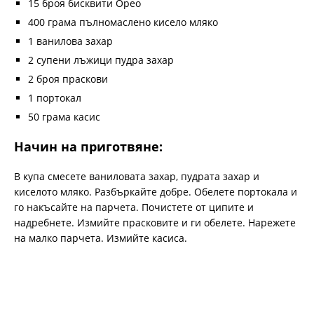
15 броя бисквити Орео
400 грама пълномаслено кисело мляко
1 ванилова захар
2 супени лъжици пудра захар
2 броя праскови
1 портокал
50 грама касис
Начин на приготвяне:
В купа смесете ваниловата захар, пудрата захар и
киселото мляко. Разбъркайте добре. Обелете портокала и
го накъсайте на парчета. Почистете от ципите и
надребнете. Измийте прасковите и ги обелете. Нарежете
на малко парчета. Измийте касиса.