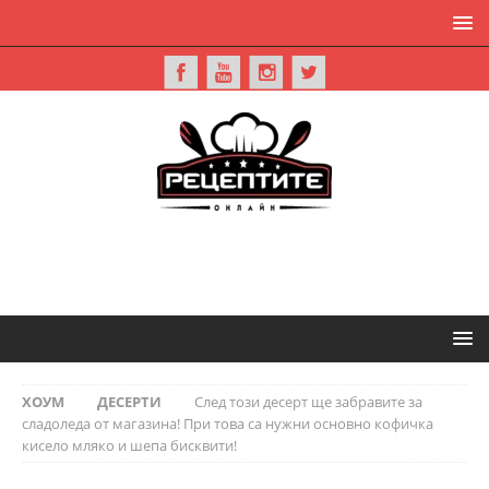
ХОУМ
ДЕСЕРТИ
След този десерт ще забравите за
сладоледа от магазина! При това са нужни основно кофичка
кисело мляко и шепа бисквити!