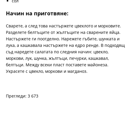
сол
Начин на приготвяне:
Сварете, а след това настържете цвеклото и морковите.
Разделете белтъците от жълтъците на сварените яйца.
Настържете ги поотделно. Нарежете гъбите, шунката и
лука, а кашкавала настържете на едро ренде. В подходящ
съд наредете салатата по следния начин: цвекло,
моркови, лук, шунка, жълтъци, печурки, кашкавал,
белтъци. Между всеки пласт поставете майонеза.
Украсете с цвекло, моркови и магданоз.
Прегледи: 3 673